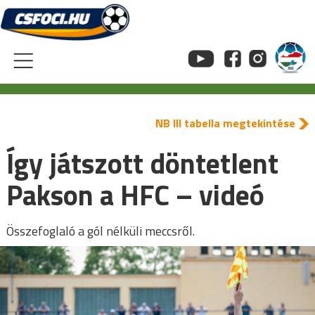
Skip
to
content
NB III tabella megtekintése
Így játszott döntetlent
Pakson a HFC – videó
Összefoglaló a gól nélküli meccsről.