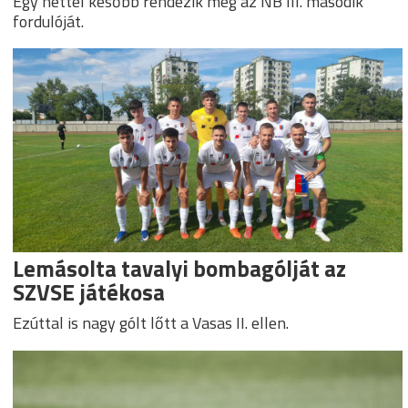
Egy héttel később rendezik meg az NB III. második
fordulóját.
Lemásolta tavalyi bombagólját az
SZVSE játékosa
Ezúttal is nagy gólt lőtt a Vasas II. ellen.