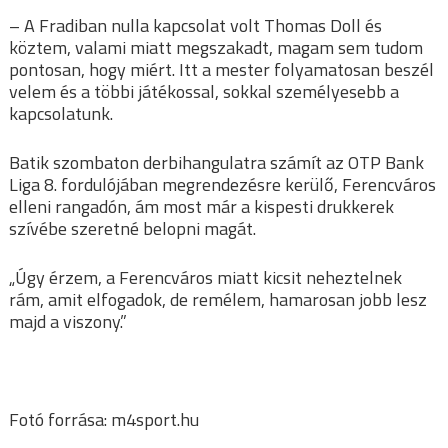
– A Fradiban nulla kapcsolat volt Thomas Doll és
köztem, valami miatt megszakadt, magam sem tudom
pontosan, hogy miért. Itt a mester folyamatosan beszél
velem és a többi játékossal, sokkal személyesebb a
kapcsolatunk.
Batik szombaton derbihangulatra számít az OTP Bank
Liga 8. fordulójában megrendezésre kerülő, Ferencváros
elleni rangadón, ám most már a kispesti drukkerek
szívébe szeretné belopni magát.
„Úgy érzem, a Ferencváros miatt kicsit neheztelnek
rám, amit elfogadok, de remélem, hamarosan jobb lesz
majd a viszony.”
Fotó forrása: m4sport.hu