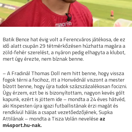
Batik Bence hat évig volt a Ferencváros játékosa, de ez
idő alatt csupán 29 tétmérkőzésen húzhatta magára a
zöld-fehér szerelést, a nyáron pedig elhagyta a klubot,
mert úgy érezte, nem bíznak benne.
– A Fradinál Thomas Doll nem hitt benne, hogy vissza
fogok térni a focihoz, itt a Honvédnál viszont a mester
bízott benne, hogy újra tudok százszázalékosan focizni.
Úgy érzem, ezt be is bizonyítottam, nagyon kevés gólt
kapunk, ezért is jöttem ide – mondta a 24 éves hátvéd,
aki Kispesten újra igazi futballistának érzi magát és
rendkívül hálás a csapat vezetőedzőjének, Supka
Attilának – mondta a Tisza Volán nevelése
az
m4sport.hu-nak.