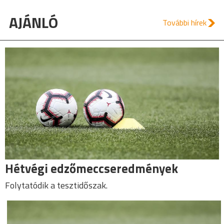
AJÁNLÓ
További hírek
Hétvégi edzőmeccseredmények
Folytatódik a tesztidőszak.