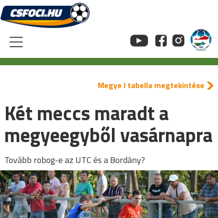
Skip
to
content
Megye I tabella megtekintése
Két meccs maradt a
megyeegyből vasárnapra
Tovább robog-e az UTC és a Bordány?