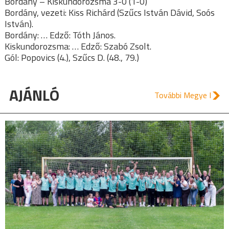
Bordány – Kiskundorozsma 3-0 (1-0)
Bordány, vezeti: Kiss Richárd (Szűcs István Dávid, Soós
István).
Bordány: … Edző: Tóth János.
Kiskundorozsma: … Edző: Szabó Zsolt.
Gól: Popovics (4.), Szűcs D. (48., 79.)
AJÁNLÓ
További Megye I