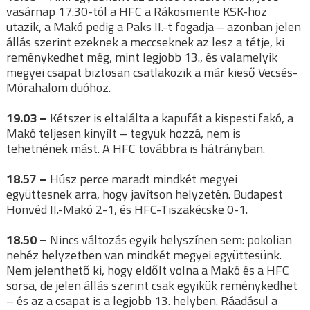
vasárnap 17.30-tól a HFC a Rákosmente KSK-hoz
utazik, a Makó pedig a Paks II.-t fogadja – azonban jelen
állás szerint ezeknek a meccseknek az lesz a tétje, ki
reménykedhet még, mint legjobb 13., és valamelyik
megyei csapat biztosan csatlakozik a már kieső Vecsés-
Mórahalom duóhoz.
19.03 –
Kétszer is eltalálta a kapufát a kispesti fakó, a
Makó teljesen kinyílt – tegyük hozzá, nem is
tehetnének mást. A HFC továbbra is hátrányban.
18.57 –
Húsz perce maradt mindkét megyei
együttesnek arra, hogy javítson helyzetén. Budapest
Honvéd II.-Makó 2-1, és HFC-Tiszakécske 0-1.
18.50 –
Nincs változás egyik helyszínen sem: pokolian
nehéz helyzetben van mindkét megyei együttesünk.
Nem jelenthető ki, hogy eldőlt volna a Makó és a HFC
sorsa, de jelen állás szerint csak egyikük reménykedhet
– és az a csapat is a legjobb 13. helyben. Ráadásul a