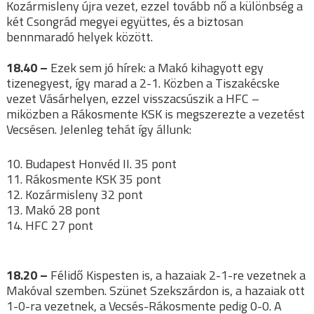
Kozármisleny újra vezet, ezzel tovább nő a különbség a
két Csongrád megyei együttes, és a biztosan
bennmaradó helyek között.
18.40 –
Ezek sem jó hírek: a Makó kihagyott egy
tizenegyest, így marad a 2-1. Közben a Tiszakécske
vezet Vásárhelyen, ezzel visszacsúszik a HFC –
miközben a Rákosmente KSK is megszerezte a vezetést
Vecsésen. Jelenleg tehát így állunk:
10. Budapest Honvéd II. 35 pont
11. Rákosmente KSK 35 pont
12. Kozármisleny 32 pont
13. Makó 28 pont
14. HFC 27 pont
18.20 –
Félidő Kispesten is, a hazaiak 2-1-re vezetnek a
Makóval szemben. Szünet Szekszárdon is, a hazaiak ott
1-0-ra vezetnek, a Vecsés-Rákosmente pedig 0-0. A