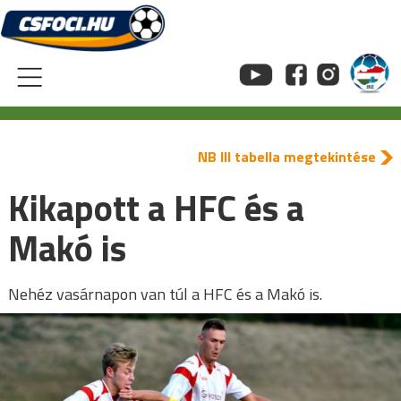
Skip
to
content
NB III tabella megtekintése
Kikapott a HFC és a
Makó is
Nehéz vasárnapon van túl a HFC és a Makó is.