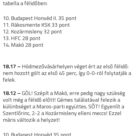
tabella a félidőben:
10. Budapest Honvéd II. 35 pont
11. Rákosmente KSK 33 pont
12. Kozármisleny 32 pont
13. HFC 28 pont
14. Makó 28 pont
18.17 –
Hódmezővásárhelyen véget ért az első félidő:
nem hozott gólt az első 45 perc, így 0-0-ról folytatják a
felek.
18.12 –
GÓL! Szépít a Makó, erre pedig nagy szükség
volt még a félidő előtt! Gémes találatával felezik a
különbséget a Maros-parti együttes. SŐT! Egyenlít a
Szentlőrinc, 2-2 a Kozármisleny elleni meccs! Ezzel
máris változik a helyzet!
10. Budapest Honvéd 35 pont