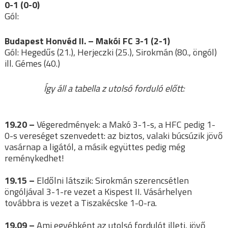
0-1 (0-0)
Gól:
Budapest Honvéd II. – Makói FC 3-1 (2-1)
Gól: Hegedűs (21.), Herjeczki (25.), Sirokmán (80., öngól)
ill. Gémes (40.)
Így áll a tabella z utolsó forduló előtt:
19.20 –
Végeredmények: a Makó 3-1-s, a HFC pedig 1-
0-s vereséget szenvedett: az biztos, valaki búcsúzik jövő
vasárnap a ligától, a másik együttes pedig még
reménykedhet!
19.15 –
Eldőlni látszik: Sirokmán szerencsétlen
öngóljával 3-1-re vezet a Kispest II. Vásárhelyen
továbbra is vezet a Tiszakécske 1-0-ra.
19.09 –
Ami egyébként az utolsó fordulót illeti, jövő