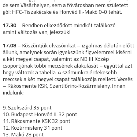
de sem Vásárhelyen, sem a fővárosban nem született
gól: HFC-Tiszakécske és Honvéd II.-Makó 0-0 tehát.
17.30
– Rendben elkezdődött mindkét találkozó –
amint változás van, jelezzük!
17.08
– Köszöntjük olvasóinkat – izgalmas délután előtt
állunk, amelynek során igyekszünk figyelemmel kísérni
a két megyei csapat, valamint az NB III Közép
csoportjának többi meccsének alakulását – egyúttal azt,
hogy változik a tabella. A számunkra érdekesebb
meccsek a két megyei csapat találkozója mellett: Vecsés
– Rákosmente KSK, Szentlőrinc-Kozármisleny. Innen
indulunk:
9. Szekszárd 35 pont
10. Budapest Honvéd II. 32 pont
11. Rákosmente KSK 32 pont
12. Kozármisleny 31 pont
13. Makó 28 pont