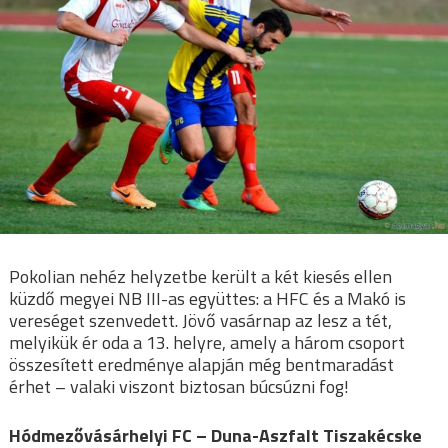
Pokolian nehéz helyzetbe került a két kiesés ellen
küzdő megyei NB III-as együttes: a HFC és a Makó is
vereséget szenvedett. Jövő vasárnap az lesz a tét,
melyikük ér oda a 13. helyre, amely a három csoport
összesített eredménye alapján még bentmaradást
érhet – valaki viszont biztosan búcsúzni fog!
Hódmezővásárhelyi FC – Duna-Aszfalt Tiszakécske