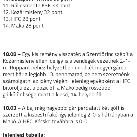
11. Rákosmente KSK 33 pont
12. Kozármisleny 32 pont
13. HFC 28 pont
14. Makó 28 pont
18.08 –
Egy kis remény visszatér: a Szentlőrinc szépít a
Kozármisleny ellen, de így is a vendégek vezetnek 2-1-
re. Roppant nehéz helyzetben mindkét megyei gárda –
mert bár a legjobb 13. bennmarad, de nem szeretnénk
számolgatni az idény végén! Jelenleg egyébként a HFC
bitorolja ezt a pozíciót, a Makó pedig rosszabb
gólkülönbsége miatt a kieső, 14. helyen áll.
18.03 –
A baj még nagyobb: pár perc alatt két gólt is
szerzett a kispesti fakó, így jelenleg 2-0-s hátrányban a
Makó. A HFC-Kécske továbbra is 0-0.
Jelenlegi tabella: