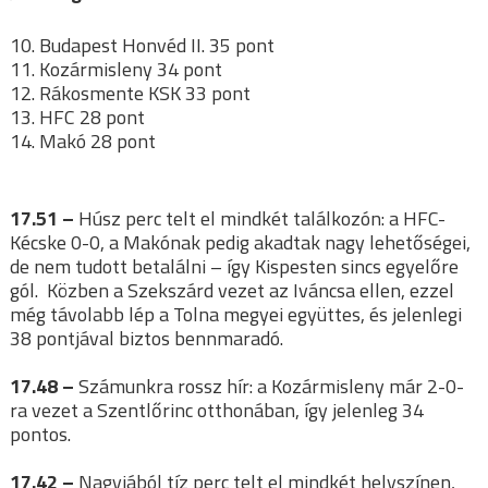
10. Budapest Honvéd II. 35 pont
11. Kozármisleny 34 pont
12. Rákosmente KSK 33 pont
13. HFC 28 pont
14. Makó 28 pont
17.51 –
Húsz perc telt el mindkét találkozón: a HFC-
Kécske 0-0, a Makónak pedig akadtak nagy lehetőségei,
de nem tudott betalálni – így Kispesten sincs egyelőre
gól. Közben a Szekszárd vezet az Iváncsa ellen, ezzel
még távolabb lép a Tolna megyei együttes, és jelenlegi
38 pontjával biztos bennmaradó.
17.48 –
Számunkra rossz hír: a Kozármisleny már 2-0-
ra vezet a Szentlőrinc otthonában, így jelenleg 34
pontos.
17.42 –
Nagyjából tíz perc telt el mindkét helyszínen,