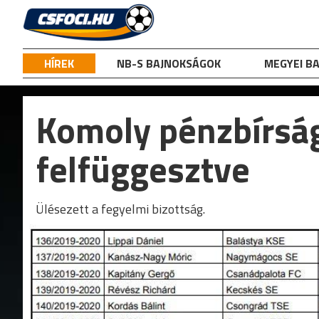
Skip
to
content
HÍREK
NB-S BAJNOKSÁGOK
MEGYEI B
Komoly pénzbírság
felfüggesztve
Ülésezett a fegyelmi bizottság.