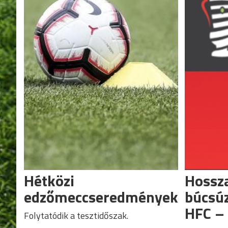
Hétközi
Hossz
edzőmeccseredmények
búcsúz
HFC – 
Folytatódik a tesztidőszak.