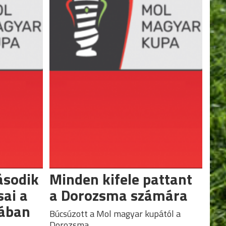
sodik
Minden kifele pattant
sai a
a Dorozsma számára
ában
Búcsúzott a Mol magyar kupától a
Dorozsma.