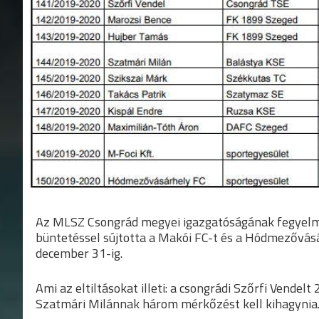
Az MLSZ Csongrád megyei igazgatóságának fegyelmi 
büntetéssel sújtotta a Makói FC-t és a Hódmezővásár
december 31-ig.
Ami az eltiltásokat illeti: a csongrádi Szőrfi Vendelt 
Szatmári Milánnak három mérkőzést kell kihagynia