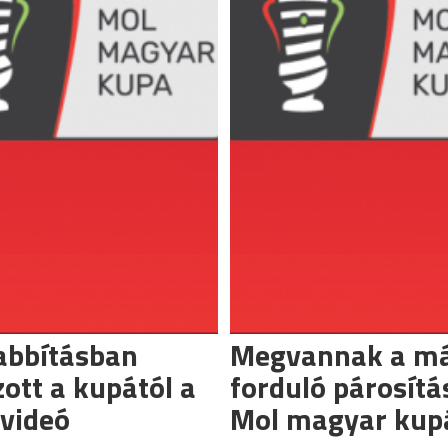
abbításban
Megvannak a má
ott a kupától a
forduló párosítá
videó
Mol magyar kup