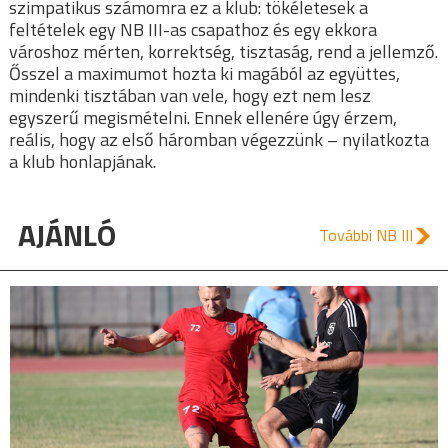
szimpatikus számomra ez a klub: tökéletesek a
feltételek egy NB III-as csapathoz és egy ekkora
városhoz mérten, korrektség, tisztaság, rend a jellemző.
Ősszel a maximumot hozta ki magából az együttes,
mindenki tisztában van vele, hogy ezt nem lesz
egyszerű megismételni. Ennek ellenére úgy érzem,
reális, hogy az első háromban végezzünk – nyilatkozta
a klub honlapjának.
AJÁNLÓ
További NB III