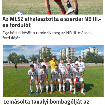
Az MLSZ elhalasztotta a szerdai NB III.-
as fordulót
Egy héttel később rendezik meg az NB III. második
fordulóját.
Lemásolta tavalyi bombagólját az