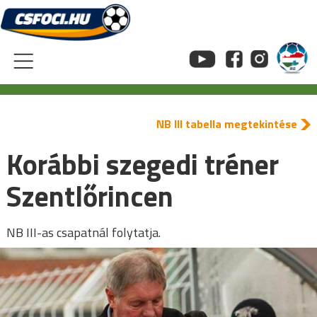
Skip
to
content
NB III tabella megtekintése
Korábbi szegedi tréner
Szentlőrincen
NB III-as csapatnál folytatja.