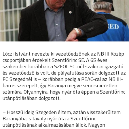
Lóczi Istvánt nevezte ki vezetőedzőnek az NB III Közép
csoportjában érdekelt Szentlőrinc SE. A 65 éves
szakember korábban a SZEOL SC-nél szakmai igazgató
és vezetőedző is volt, de pályafutása során dolgozott az
FC Szegednél is – korábban pedig a PEAC-cal az NB III-
ban is szerepelt, így Baranya megye sem ismeretlen
számára. Olyannyira, hogy nyár óta éppen a Szentlőrinc
utánpótlásában dolgozott.
– Hosszú ideig Szegeden éltem, aztán visszakerültem
Baranyába, s tavaly nyár óta a Szentlőrinc
utánpótlásának alkalmazásában állok. Nagyon