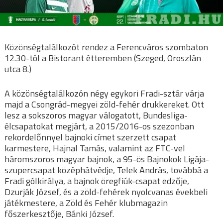
Közönségtalálkozót rendez a Ferencváros szombaton
12.30-tól a Bistorant étteremben (Szeged, Oroszlán
utca 8.)
A közönségtalálkozón négy egykori Fradi-sztár várja
majd a Csongrád-megyei zöld-fehér drukkereket. Ott
lesz a sokszoros magyar válogatott, Bundesliga-
élcsapatokat megjárt, a 2015/2016-os szezonban
rekordelőnnyel bajnoki címet szerzett csapat
karmestere, Hajnal Tamás, valamint az FTC-vel
háromszoros magyar bajnok, a 95-ös Bajnokok Ligája-
szupercsapat középhátvédje, Telek András, továbbá a
Fradi gólkirálya, a bajnok öregfiúk-csapat edzője,
Dzurják József, és a zöld-fehérek nyolcvanas évekbeli
játékmestere, a Zöld és Fehér klubmagazin
főszerkesztője, Bánki József.