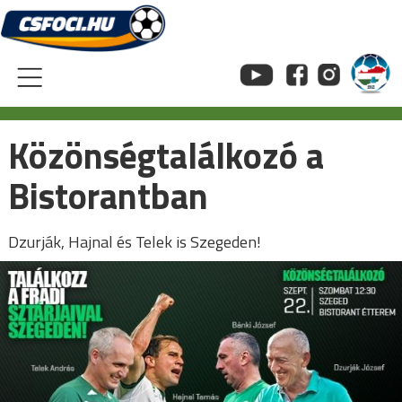
Skip
to
content
Közönségtalálkozó a
Bistorantban
Dzurják, Hajnal és Telek is Szegeden!