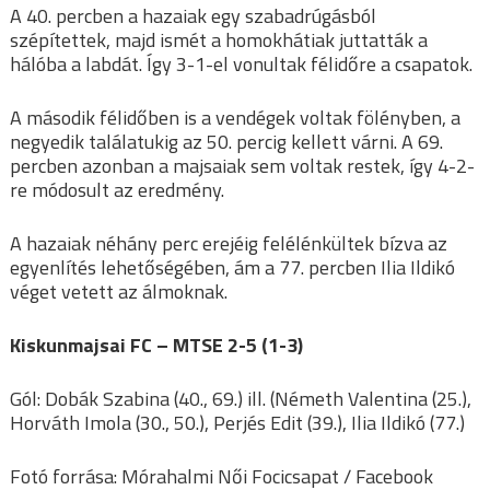
A 40. percben a hazaiak egy szabadrúgásból
szépítettek, majd ismét a homokhátiak juttatták a
hálóba a labdát. Így 3-1-el vonultak félidőre a csapatok.
A második félidőben is a vendégek voltak fölényben, a
negyedik találatukig az 50. percig kellett várni. A 69.
percben azonban a majsaiak sem voltak restek, így 4-2-
re módosult az eredmény.
A hazaiak néhány perc erejéig felélénkültek bízva az
egyenlítés lehetőségében, ám a 77. percben Ilia Ildikó
véget vetett az álmoknak.
Kiskunmajsai FC – MTSE 2-5 (1-3)
Gól: Dobák Szabina (40., 69.) ill. (Németh Valentina (25.),
Horváth Imola (30., 50.), Perjés Edit (39.), Ilia Ildikó (77.)
Fotó forrása: Mórahalmi Női Focicsapat / Facebook