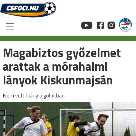
Skip
to
content
Magabiztos győzelmet
arattak a mórahalmi
lányok Kiskunmajsán
Nem volt hiány a gólokban.