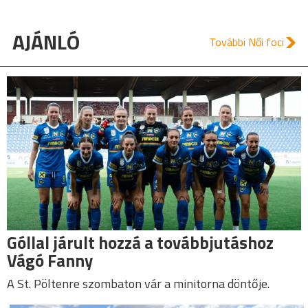
AJÁNLÓ
További Női foci
Góllal járult hozzá a továbbjutáshoz
Vágó Fanny
A St. Pöltenre szombaton vár a minitorna döntője.