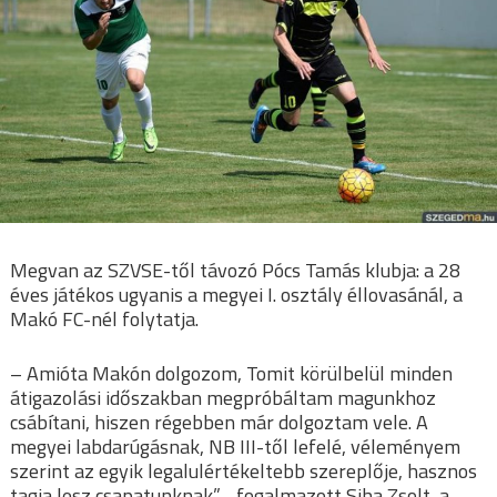
Megvan az SZVSE-től távozó Pócs Tamás klubja: a 28
éves játékos ugyanis a megyei I. osztály éllovasánál, a
Makó FC-nél folytatja.
– Amióta Makón dolgozom, Tomit körülbelül minden
átigazolási időszakban megpróbáltam magunkhoz
csábítani, hiszen régebben már dolgoztam vele. A
megyei labdarúgásnak, NB III-től lefelé, véleményem
szerint az egyik legalulértékeltebb szereplője, hasznos
tagja lesz csapatunknak”– fogalmazott Siha Zsolt, a