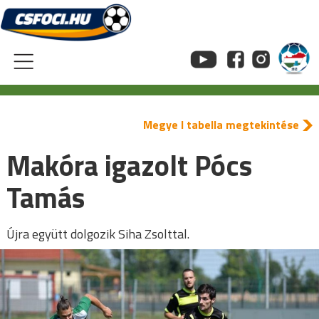
Skip
to
content
Megye I tabella megtekintése
Makóra igazolt Pócs
Tamás
Újra együtt dolgozik Siha Zsolttal.