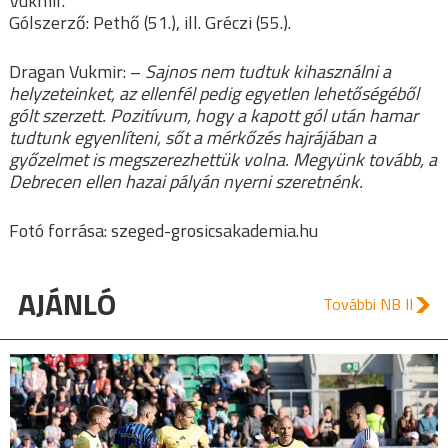
Vukmir.
Gólszerző: Pethő (51.), ill. Gréczi (55.).
Dragan Vukmir: –
Sajnos nem tudtuk kihasználni a
helyzeteinket, az ellenfél pedig egyetlen lehetőségéből
gólt szerzett. Pozitívum, hogy a kapott gól után hamar
tudtunk egyenlíteni, sőt a mérkőzés hajrájában a
győzelmet is megszerezhettük volna. Megyünk tovább, a
Debrecen ellen hazai pályán nyerni szeretnénk.
Fotó forrása: szeged-grosicsakademia.hu
AJÁNLÓ
További NB II