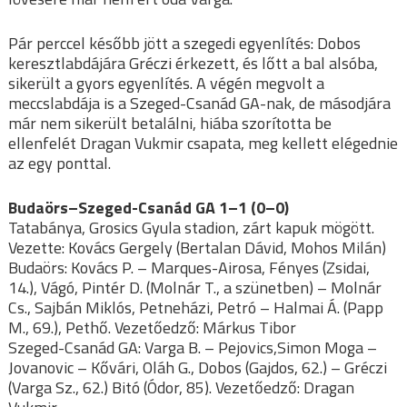
Pár perccel később jött a szegedi egyenlítés: Dobos
keresztlabdájára Gréczi érkezett, és lőtt a bal alsóba,
sikerült a gyors egyenlítés. A végén megvolt a
meccslabdája is a Szeged-Csanád GA-nak, de másodjára
már nem sikerült betalálni, hiába szorította be
ellenfelét Dragan Vukmir csapata, meg kellett elégednie
az egy ponttal.
Budaörs–Szeged-Csanád GA 1–1 (0–0)
Tatabánya, Grosics Gyula stadion, zárt kapuk mögött.
Vezette: Kovács Gergely (Bertalan Dávid, Mohos Milán)
Budaörs: Kovács P. – Marques-Airosa, Fényes (Zsidai,
14.), Vágó, Pintér D. (Molnár T., a szünetben) – Molnár
Cs., Sajbán Miklós, Petneházi, Petró – Halmai Á. (Papp
M., 69.), Pethő. Vezetőedző: Márkus Tibor
Szeged-Csanád GA: Varga B. – Pejovics,Simon Moga –
Jovanovic – Kővári, Oláh G., Dobos (Gajdos, 62.) – Gréczi
(Varga Sz., 62.) Bitó (Ódor, 85). Vezetőedző: Dragan