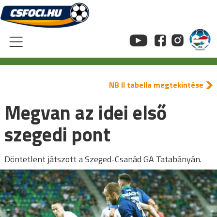
Skip
to
content
NB II tabella megtekintése
Megvan az idei első
szegedi pont
Döntetlent játszott a Szeged-Csanád GA Tatabányán.