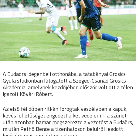
A Budaörs idegenbeli otthonába, a tatabányai Grosics
Gyula stadionban látogatott a Szeged-Csanád Grosics
Akadémia, amelynek kezdőjében először volt ott a télen
igazolt Kővári Róbert.
Az első félidőben ritkán forogtak veszélyben a kapuk,
kevés lehetőséget engedett a két védelem – a szünet
után azonban hamar megszerezte a vezetést a Budaörs,
miután Pethő Bence a tizenhatoson belülről leadott
lövésére már nem ért oda Varga.