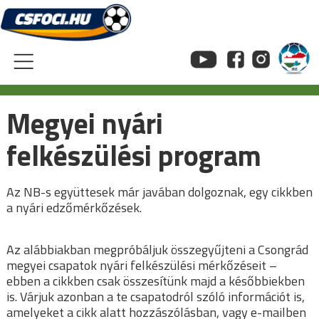
Skip
to
content
Megyei nyári
felkészülési program
Az NB-s együttesek már javában dolgoznak, egy cikkben
a nyári edzőmérkőzések.
Az alábbiakban megpróbáljuk összegyűjteni a Csongrád
megyei csapatok nyári felkészülési mérkőzéseit –
ebben a cikkben csak összesítünk majd a későbbiekben
is. Várjuk azonban a te csapatodról szóló információt is,
amelyeket a cikk alatt hozzászólásban, vagy e-mailben