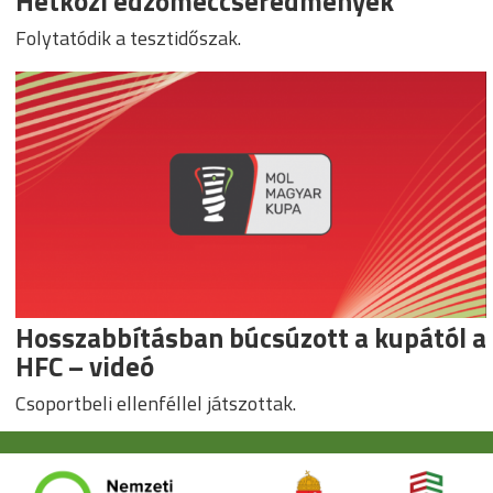
Hétközi edzőmeccseredmények
Folytatódik a tesztidőszak.
Hosszabbításban búcsúzott a kupától a
HFC – videó
Csoportbeli ellenféllel játszottak.