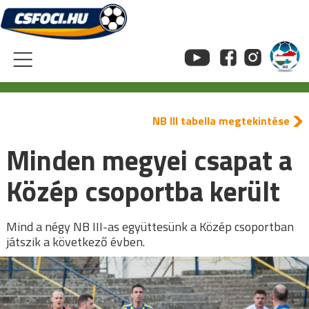
Skip
to
content
NB III tabella megtekintése
Minden megyei csapat a
Közép csoportba került
Mind a négy NB III-as együttesünk a Közép csoportban
játszik a következő évben.