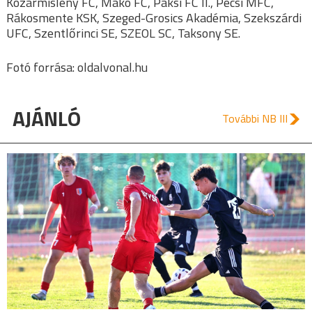
Kozármisleny FC, Makó FC, Paksi FC II., Pécsi MFC,
Rákosmente KSK, Szeged-Grosics Akadémia, Szekszárdi
UFC, Szentlőrinci SE, SZEOL SC, Taksony SE.
Fotó forrása: oldalvonal.hu
AJÁNLÓ
További NB III