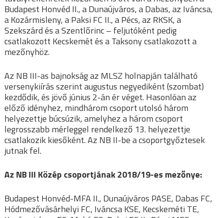
Budapest Honvéd II., a Dunaújváros, a Dabas, az Iváncsa,
a Kozármisleny, a Paksi FC II., a Pécs, az RKSK, a
Szekszárd és a Szentlőrinc – feljutóként pedig
csatlakozott Kecskemét és a Taksony csatlakozott a
mezőnyhöz.
Az NB III-as bajnokság az MLSZ holnapján található
versenykiírás szerint augustus negyediként (szombat)
kezdődik, és jövő június 2-án ér véget. Hasonlóan az
előző idényhez, mindhárom csoport utolsó három
helyezettje búcsúzik, amelyhez a három csoport
legrosszabb mérleggel rendelkező 13. helyezettje
csatlakozik kiesőként. Az NB II-be a csoportgyőztesek
jutnak fel.
Az NB III Közép csoportjának 2018/19-es mezőnye:
Budapest Honvéd-MFA II., Dunaújváros PASE, Dabas FC,
Hódmezővásárhelyi FC, Iváncsa KSE, Kecskeméti TE,