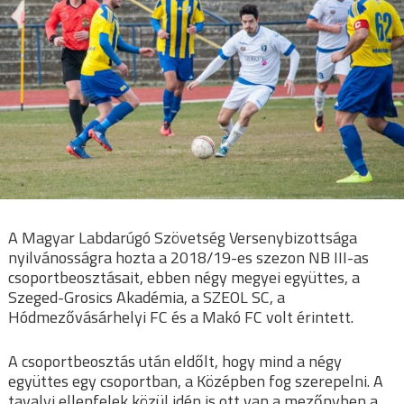
A Magyar Labdarúgó Szövetség Versenybizottsága
nyilvánosságra hozta a 2018/19-es szezon NB III-as
csoportbeosztásait, ebben négy megyei együttes, a
Szeged-Grosics Akadémia, a SZEOL SC, a
Hódmezővásárhelyi FC és a Makó FC volt érintett.
A csoportbeosztás után eldőlt, hogy mind a négy
együttes egy csoportban, a Középben fog szerepelni. A
tavalyi ellenfelek közül idén is ott van a mezőnyben a