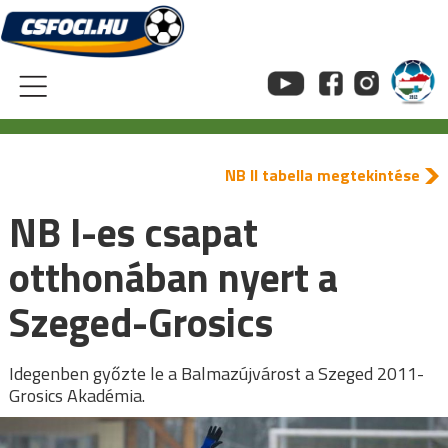
Skip
to
content
NB II tabella megtekintése
NB I-es csapat
otthonában nyert a
Szeged-Grosics
Idegenben győzte le a Balmazújvárost a Szeged 2011-
Grosics Akadémia.