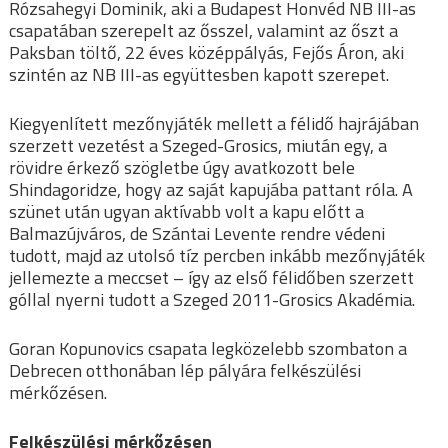
Rózsahegyi Dominik, aki a Budapest Honvéd NB III-as
csapatában szerepelt az ősszel, valamint az őszt a
Paksban töltő, 22 éves középpályás, Fejős Áron, aki
szintén az NB III-as együttesben kapott szerepet.
Kiegyenlített mezőnyjáték mellett a félidő hajrájában
szerzett vezetést a Szeged-Grosics, miután egy, a
rövidre érkező szögletbe úgy avatkozott bele
Shindagoridze, hogy az saját kapujába pattant róla. A
szünet után ugyan aktívabb volt a kapu előtt a
Balmazújváros, de Szántai Levente rendre védeni
tudott, majd az utolsó tíz percben inkább mezőnyjáték
jellemezte a meccset – így az első félidőben szerzett
góllal nyerni tudott a Szeged 2011-Grosics Akadémia.
Goran Kopunovics csapata legközelebb szombaton a
Debrecen otthonában lép pályára felkészülési
mérkőzésen.
Felkészülési mérkőzésen