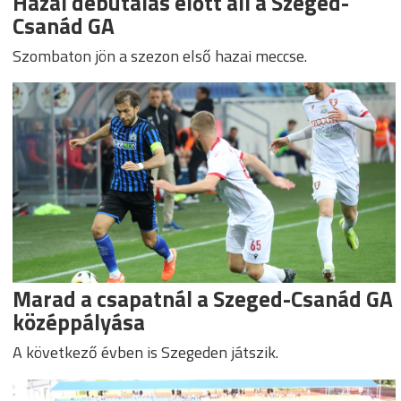
Hazai debütálás előtt áll a Szeged-
Csanád GA
Szombaton jön a szezon első hazai meccse.
Marad a csapatnál a Szeged-Csanád GA
középpályása
A következő évben is Szegeden játszik.