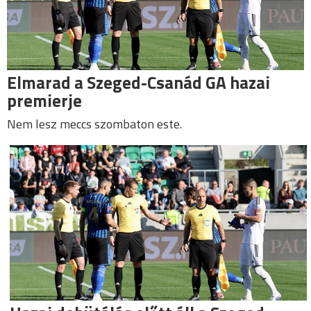
Elmarad a Szeged-Csanád GA hazai
premierje
Nem lesz meccs szombaton este.