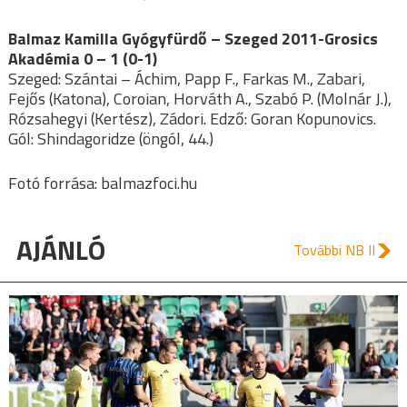
Balmaz Kamilla Gyógyfürdő – Szeged 2011-Grosics
Akadémia 0 – 1 (0-1)
Szeged: Szántai – Áchim, Papp F., Farkas M., Zabari,
Fejős (Katona), Coroian, Horváth A., Szabó P. (Molnár J.),
Rózsahegyi (Kertész), Zádori. Edző: Goran Kopunovics.
Gól: Shindagoridze (öngól, 44.)
Fotó forrása: balmazfoci.hu
AJÁNLÓ
További NB II