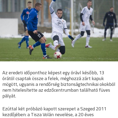
Az eredeti időponthoz képest egy órávl később, 13
órától csaptak össze a felek, méghozzá zárt kapuk
mögött, ugyanis a rendőrség biztonságtechnikai okokból
nem hitelesítette az edzőcentrumban található füves
pályát.
Ezúttal két próbázó kapott szerepet a Szeged 2011
kezdőjében: a Tisza Volán nevelése, a 20 éves