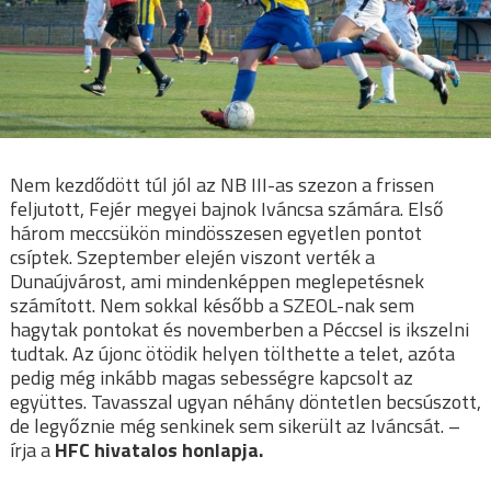
Nem kezdődött túl jól az NB III-as szezon a frissen
feljutott, Fejér megyei bajnok Iváncsa számára. Első
három meccsükön mindösszesen egyetlen pontot
csíptek. Szeptember elején viszont verték a
Dunaújvárost, ami mindenképpen meglepetésnek
számított. Nem sokkal később a SZEOL-nak sem
hagytak pontokat és novemberben a Péccsel is ikszelni
tudtak. Az újonc ötödik helyen tölthette a telet, azóta
pedig még inkább magas sebességre kapcsolt az
együttes. Tavasszal ugyan néhány döntetlen becsúszott,
de legyőznie még senkinek sem sikerült az Iváncsát. –
írja a
HFC hivatalos honlapja.