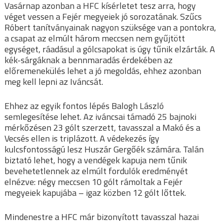
Vasárnap azonban a HFC kísérletet tesz arra, hogy
véget vessen a Fejér megyeiek jó sorozatának. Szűcs
Róbert tanítványainak nagyon szüksége van a pontokra,
a csapat az elmúlt három meccsen nem gyűjtött
egységet, ráadásul a gólcsapokat is úgy tűnik elzárták. A
kék-sárgáknak a bennmaradás érdekében az
előremenekülés lehet a jó megoldás, ehhez azonban
meg kell lepni az Iváncsát.
Ehhez az egyik fontos lépés Balogh László
semlegesítése lehet. Az iváncsai támadó 25 bajnoki
mérkőzésen 23 gólt szerzett, tavasszal a Makó és a
Vecsés ellen is triplázott. A védekezés így
kulcsfontosságú lesz Huszár Gergőék számára. Talán
biztató lehet, hogy a vendégek kapuja nem tűnik
bevehetetlennek az elmúlt fordulók eredményét
elnézve: négy meccsen 10 gólt rámoltak a Fejér
megyeiek kapujába – igaz közben 12 gólt lőttek.
Mindenestre a HFC már bizonyított tavasszal hazai