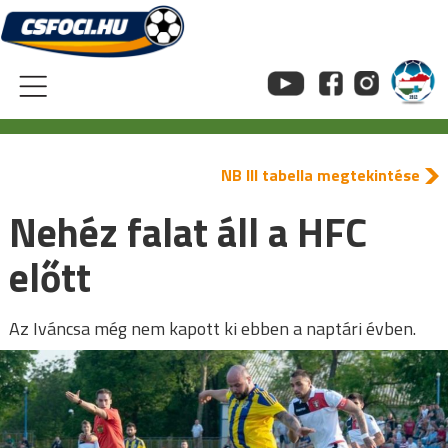
Skip
to
content
NB III tabella megtekintése
Nehéz falat áll a HFC
előtt
Az Iváncsa még nem kapott ki ebben a naptári évben.