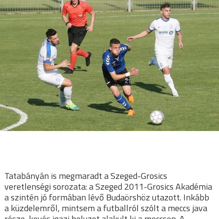
Tatabányán is megmaradt a Szeged-Grosics
veretlenségi sorozata: a Szeged 2011-Grosics Akadémia
a szintén jó formában lévő Budaörshöz utazott. Inkább
a küzdelemről, mintsem a futballról szólt a meccs java
része, kevés igazi helyzet alakult ki a meccsen. A