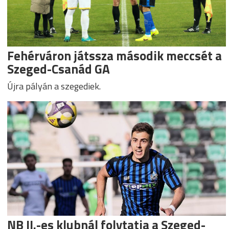
Fehérváron játssza második meccsét a
Szeged-Csanád GA
Újra pályán a szegediek.
NB II.-es klubnál folytatja a Szeged-