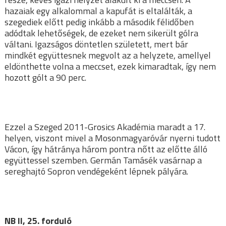
hazaiak egy alkalommal a kapufát is eltalálták, a
szegediek előtt pedig inkább a második félidőben
adódtak lehetőségek, de ezeket nem sikerült gólra
váltani. Igazságos döntetlen született, mert bár
mindkét együttesnek megvolt az a helyzete, amellyel
eldönthette volna a meccset, ezek kimaradtak, így nem
hozott gólt a 90 perc.
Ezzel a Szeged 2011-Grosics Akadémia maradt a 17.
helyen, viszont mivel a Mosonmagyaróvár nyerni tudott
Vácon, így hátránya három pontra nőtt az előtte álló
együttessel szemben. Germán Tamásék vasárnap a
sereghajtó Sopron vendégeként lépnek pályára.
NB II, 25. forduló