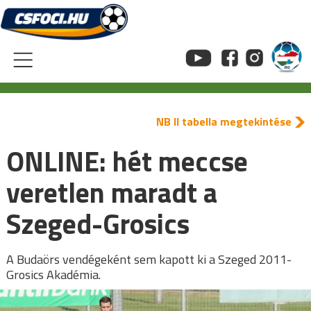
Skip
to
content
NB II tabella megtekintése
ONLINE: hét meccse
veretlen maradt a
Szeged-Grosics
A Budaörs vendégeként sem kapott ki a Szeged 2011-
Grosics Akadémia.