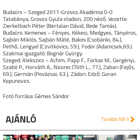
Budaörs – Szeged 2011-Grosics Akadémia 0-0
Tatabánya, Grosics Gyula stadion, 200 néző. Vezette:
Zierkelbach Péter (Bertalan Dávid, Bede Tamás).
Budaörs: Kemenes – Fényes, Kékesi, Medgyes, Tányéros,
Sajbán Miklós, Sajbán Máté, Bakos (Csobánki, 84.),
Pethő, Lengyel (Czvitkovics, 59.), Fodor (Adamcsek,69.).
Szakmai igazgató: Bognár György.
Szeged: Alekszics – Achim, Papp F., Farkas M., Gergényi,
Szabó P., Horváth A., Nicorec (Tóth L., 77.), Zabari (Fejős,
69.), Germán (Povázsai, 63.), Zádori. Edző: Goran
Kopunovics.
Fotó forrása: Gémes Sándor
AJÁNLÓ
További NB II