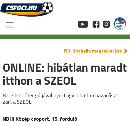
Skip
to
content
NB III tabella megtekintése
ONLINE: hibátlan maradt
itthon a SZEOL
Beretka Péter góljával nyert, így hibátlan hazai őszt
zárt a SZEOL.
NB III Közép csoport, 15. forduló