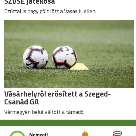
SZVSE játékosa
Ezúttal is nagy gólt lőtt a Vasas II. ellen.
Vásárhelyről erősített a Szeged-
Csanád GA
Vármegyén belül váltott a támadó.