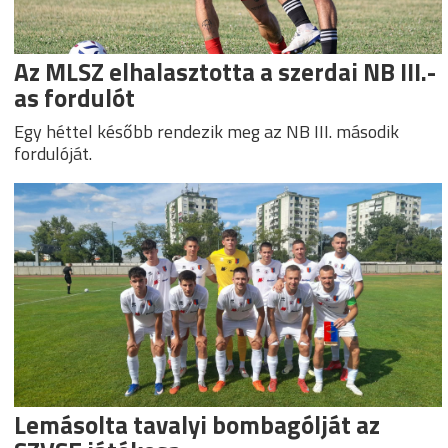
Az MLSZ elhalasztotta a szerdai NB III.-
as fordulót
Egy héttel később rendezik meg az NB III. második
fordulóját.
Lemásolta tavalyi bombagólját az