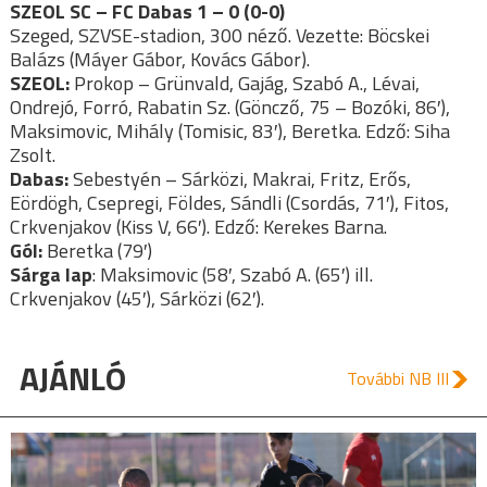
SZEOL SC – FC Dabas 1 – 0 (0-0)
Szeged, SZVSE-stadion, 300 néző. Vezette: Böcskei
Balázs (Máyer Gábor, Kovács Gábor).
SZEOL:
Prokop – Grünvald, Gajág, Szabó A., Lévai,
Ondrejó, Forró, Rabatin Sz. (Göncző, 75 – Bozóki, 86′),
Maksimovic, Mihály (Tomisic, 83′), Beretka. Edző: Siha
Zsolt.
Dabas:
Sebestyén – Sárközi, Makrai, Fritz, Erős,
Eördögh, Csepregi, Földes, Sándli (Csordás, 71′), Fitos,
Crkvenjakov (Kiss V, 66′). Edző: Kerekes Barna.
Gól:
Beretka (79′)
Sárga lap
: Maksimovic (58′, Szabó A. (65′) ill.
Crkvenjakov (45′), Sárközi (62′).
AJÁNLÓ
További NB III