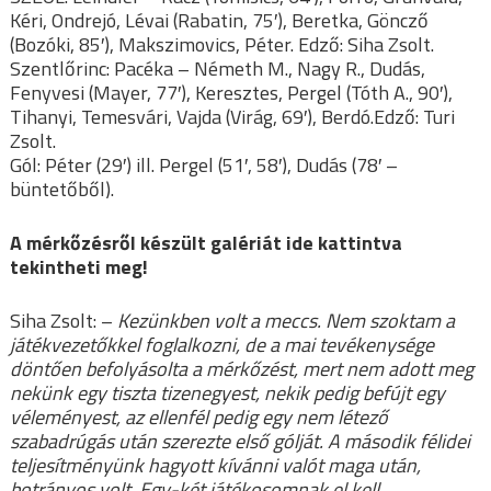
Kéri, Ondrejó, Lévai (Rabatin, 75′), Beretka, Göncző
(Bozóki, 85′), Makszimovics, Péter. Edző: Siha Zsolt.
Szentlőrinc: Pacéka – Németh M., Nagy R., Dudás,
Fenyvesi (Mayer, 77′), Keresztes, Pergel (Tóth A., 90′),
Tihanyi, Temesvári, Vajda (Virág, 69′), Berdó.Edző: Turi
Zsolt.
Gól: Péter (29′) ill. Pergel (51′, 58′), Dudás (78′ –
büntetőből).
A mérkőzésről készült galériát ide kattintva
tekintheti meg!
Siha Zsolt: –
Kezünkben volt a meccs. Nem szoktam a
játékvezetőkkel foglalkozni, de a mai tevékenysége
döntően befolyásolta a mérkőzést, mert nem adott meg
nekünk egy tiszta tizenegyest, nekik pedig befújt egy
véleményest, az ellenfél pedig egy nem létező
szabadrúgás után szerezte első gólját. A második félidei
teljesítményünk hagyott kívánni valót maga után,
botrányos volt. Egy-két játékosomnak el kell