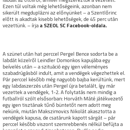
Ezen túl voltak még lehetőségeink, azonban nem
sikerült megduplázni az előnyünket – a Szentlőrinc
előtt is akadtak kisebb lehetőségek, de 45 perc után
vezettünk. – írja
a SZEOL SC Facebook-oldala.
A szünet után hat perccel Pergel Bence sodorta be a
labdát közelről Leindler Domonkos kapujába egy
beívelés után – a szituáció egy igen véleményes
szabadrúgásból indult, amit a vendégek végezhettek el.
Pár perccel később még nagyobb bajba kerültünk, mert
egy labdaszerzés után Pergel újra betalált, így már
vezettek a vendégek, 1-2. A folytatás nem mindig a
futballról szólt elsősorban: Horváth Máté játékvezető
egy igen tisztának tűnő büntetőt nem adott meg
nekünk, miután Makszimovics Nikolát akasztotta a
vendégek kapusa, de csatárunk kapott sárgát – pár
perccel később viszont szemrebbenés nélkül befújta a