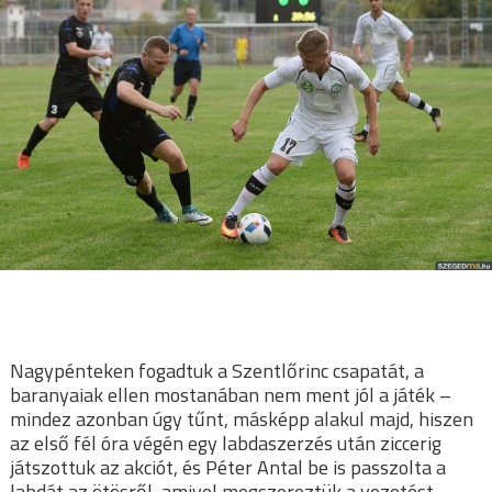
Nagypénteken fogadtuk a Szentlőrinc csapatát, a
baranyaiak ellen mostanában nem ment jól a játék –
mindez azonban úgy tűnt, másképp alakul majd, hiszen
az első fél óra végén egy labdaszerzés után ziccerig
játszottuk az akciót, és Péter Antal be is passzolta a
labdát az ötösről, amivel megszereztük a vezetést.