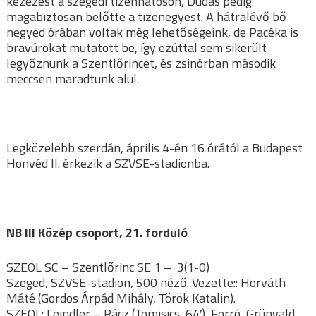
kezezést a szegedi tizenhatoson, Dudás pedig
magabiztosan belőtte a tizenegyest. A hátralévő bő
negyed órában voltak még lehetőségeink, de Pacéka is
bravúrokat mutatott be, így ezúttal sem sikerült
legyőznünk a Szentlőrincet, és zsinórban második
meccsen maradtunk alul.
Legközelebb szerdán, április 4-én 16 órától a Budapest
Honvéd II. érkezik a SZVSE-stadionba.
NB III Közép csoport, 21. forduló
SZEOL SC – Szentlőrinc SE 1 – 3(1-0)
Szeged, SZVSE-stadion, 500 néző. Vezette:: Horváth
Máté (Gordos Árpád Mihály, Török Katalin).
SZEOL: Leindler – Rácz (Tomisics, 64′), Forró, Grünvald,