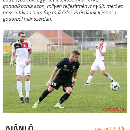
gondolkoznia azon, milyen teljesítményt nyújt, mert ez
hosszútávon nem fog működni. Próbálunk kijönni a
gödörből már szerdán.
AJÁNLÓ
További NB III