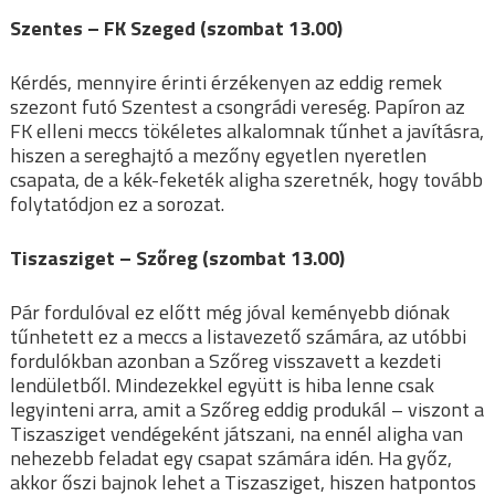
Szentes – FK Szeged (szombat 13.00)
Kérdés, mennyire érinti érzékenyen az eddig remek
szezont futó Szentest a csongrádi vereség. Papíron az
FK elleni meccs tökéletes alkalomnak tűnhet a javításra,
hiszen a sereghajtó a mezőny egyetlen nyeretlen
csapata, de a kék-feketék aligha szeretnék, hogy tovább
folytatódjon ez a sorozat.
Tiszasziget – Szőreg (szombat 13.00)
Pár fordulóval ez előtt még jóval keményebb diónak
tűnhetett ez a meccs a listavezető számára, az utóbbi
fordulókban azonban a Szőreg visszavett a kezdeti
lendületből. Mindezekkel együtt is hiba lenne csak
legyinteni arra, amit a Szőreg eddig produkál – viszont a
Tiszasziget vendégeként játszani, na ennél aligha van
nehezebb feladat egy csapat számára idén. Ha győz,
akkor őszi bajnok lehet a Tiszasziget, hiszen hatpontos