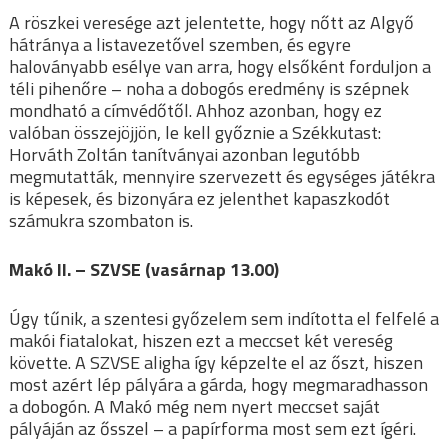
A röszkei veresége azt jelentette, hogy nőtt az Algyő
hátránya a listavezetővel szemben, és egyre
haloványabb esélye van arra, hogy elsőként forduljon a
téli pihenőre – noha a dobogós eredmény is szépnek
mondható a címvédőtől. Ahhoz azonban, hogy ez
valóban összejöjjön, le kell győznie a Székkutast:
Horváth Zoltán tanítványai azonban legutóbb
megmutatták, mennyire szervezett és egységes játékra
is képesek, és bizonyára ez jelenthet kapaszkodót
számukra szombaton is.
Makó II. – SZVSE (vasárnap 13.00)
Úgy tűnik, a szentesi győzelem sem indította el felfelé a
makói fiatalokat, hiszen ezt a meccset két vereség
követte. A SZVSE aligha így képzelte el az őszt, hiszen
most azért lép pályára a gárda, hogy megmaradhasson
a dobogón. A Makó még nem nyert meccset saját
pályáján az ősszel – a papírforma most sem ezt ígéri.