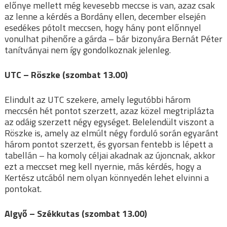
előnye mellett még kevesebb meccse is van, azaz csak
az lenne a kérdés a Bordány ellen, december elsején
esedékes pótolt meccsen, hogy hány pont előnnyel
vonulhat pihenőre a gárda – bár bizonyára Bernát Péter
tanítványai nem így gondolkoznak jelenleg.
UTC – Röszke (szombat 13.00)
Elindult az UTC szekere, amely legutóbbi három
meccsén hét pontot szerzett, azaz közel megtriplázta
az odáig szerzett négy egységet. Belelendült viszont a
Röszke is, amely az elmúlt négy forduló során egyaránt
három pontot szerzett, és gyorsan fentebb is lépett a
tabellán – ha komoly céljai akadnak az újoncnak, akkor
ezt a meccset meg kell nyernie, más kérdés, hogy a
Kertész utcából nem olyan könnyedén lehet elvinni a
pontokat.
Algyő – Székkutas (szombat 13.00)