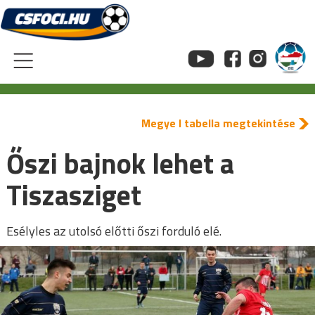
Skip
to
content
Megye I tabella megtekintése
Őszi bajnok lehet a
Tiszasziget
Esélyles az utolsó előtti őszi forduló elé.