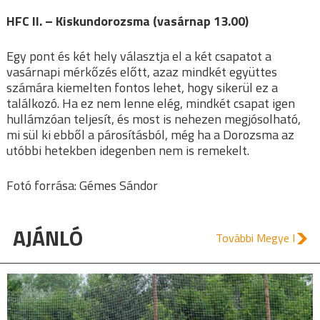
HFC II. – Kiskundorozsma (vasárnap 13.00)
Egy pont és két hely választja el a két csapatot a
vasárnapi mérkőzés előtt, azaz mindkét együttes
számára kiemelten fontos lehet, hogy sikerül ez a
találkozó. Ha ez nem lenne elég, mindkét csapat igen
hullámzóan teljesít, és most is nehezen megjósolható,
mi sül ki ebből a párosításból, még ha a Dorozsma az
utóbbi hetekben idegenben nem is remekelt.
Fotó forrása: Gémes Sándor
AJÁNLÓ
További Megye I