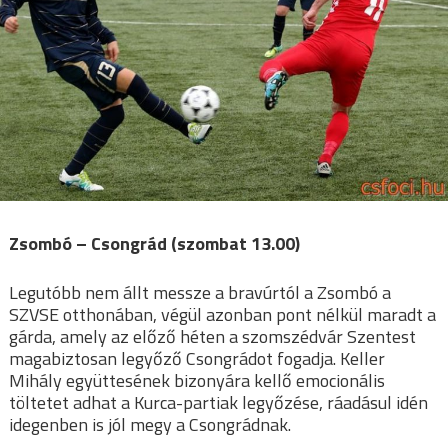
Zsombó – Csongrád (szombat 13.00)
Legutóbb nem állt messze a bravúrtól a Zsombó a
SZVSE otthonában, végül azonban pont nélkül maradt a
gárda, amely az előző héten a szomszédvár Szentest
magabiztosan legyőző Csongrádot fogadja. Keller
Mihály együttesének bizonyára kellő emocionális
töltetet adhat a Kurca-partiak legyőzése, ráadásul idén
idegenben is jól megy a Csongrádnak.