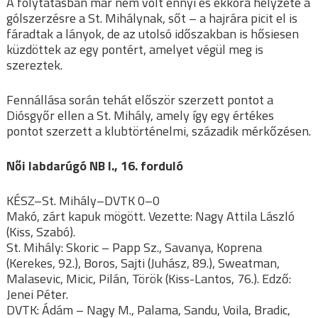
A folytatásban már nem volt ennyi és ekkora helyzete a
gólszerzésre a St. Mihálynak, sőt – a hajrára picit el is
fáradtak a lányok, de az utolsó időszakban is hősiesen
küzdöttek az egy pontért, amelyet végül meg is
szereztek.
Fennállása során tehát először szerzett pontot a
Diósgyőr ellen a St. Mihály, amely így egy értékes
pontot szerzett a klubtörténelmi, századik mérkőzésen.
Női labdarúgó NB I., 16. forduló
KÉSZ–St. Mihály–DVTK 0–0
Makó, zárt kapuk mögött. Vezette: Nagy Attila László
(Kiss, Szabó).
St. Mihály: Skoric – Papp Sz., Savanya, Koprena
(Kerekes, 92.), Boros, Sajti (Juhász, 89.), Sweatman,
Malasevic, Micic, Pilán, Török (Kiss-Lantos, 76.). Edző:
Jenei Péter.
DVTK: Ádám – Nagy M., Palama, Sandu, Voila, Bradic,