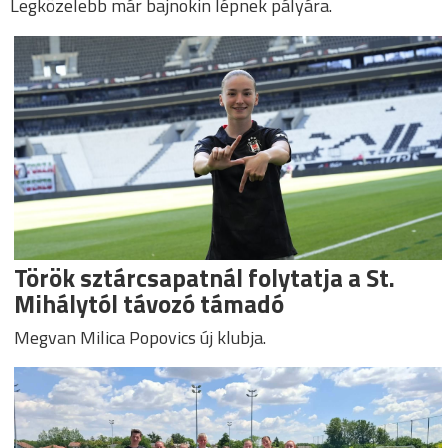
Legközelebb már bajnokin lépnek pályára.
Török sztárcsapatnál folytatja a St.
Mihálytól távozó támadó
Megvan Milica Popovics új klubja.