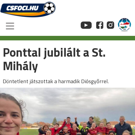
Skip
to
content
Ponttal jubilált a St.
Mihály
Döntetlent játszottak a harmadik Diósgyőrrel.