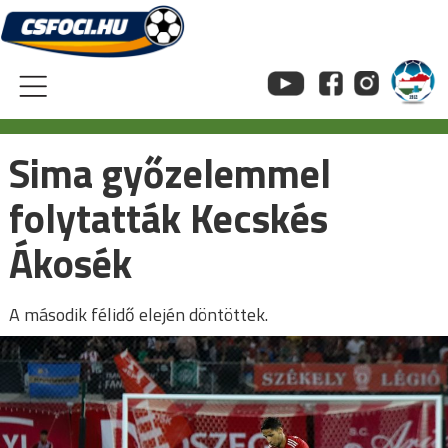
Skip
to
content
Sima győzelemmel
folytatták Kecskés
Ákosék
A második félidő elején döntöttek.