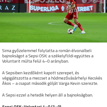
Sima győzelemmel folytatta a román élvonalbeli
bajnokságot a Sepsi OSK: a székelyföldi együttes a
Voluntarit múlta felül 4–0 arányban.
A Sepsiben kezdőként kapott szerepet, és
végigjátszotta a meccset a hódmezővásárhelyi Kecskés
Ákos – a csapat második gólját Varga Kevin szerezte.
A Sepsi ezzel a hetedik helyen áll a bajnokságban.
Sepsi OSK–Voluntari 4–0 (1–0)