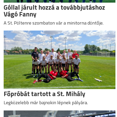
Góllal járult hozzá a továbbjutáshoz
Vágó Fanny
A St. Pöltenre szombaton vár a minitorna döntője.
Főpróbát tartott a St. Mihály
Legközelebb már bajnokin lépnek pályára.