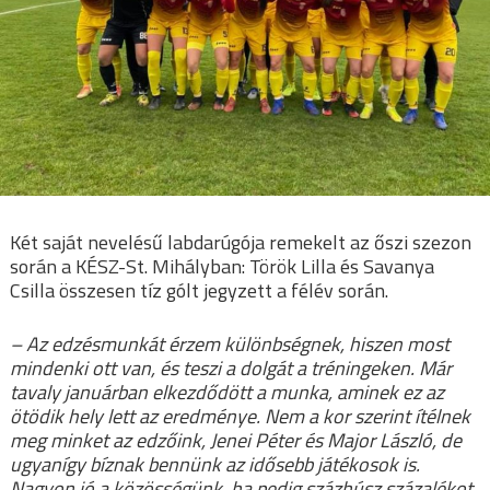
Két saját nevelésű labdarúgója remekelt az őszi szezon
során a KÉSZ-St. Mihályban: Török Lilla és Savanya
Csilla összesen tíz gólt jegyzett a félév során.
– Az edzésmunkát érzem különbségnek, hiszen most
mindenki ott van, és teszi a dolgát a tréningeken. Már
tavaly januárban elkezdődött a munka, aminek ez az
ötödik hely lett az eredménye. Nem a kor szerint ítélnek
meg minket az edzőink, Jenei Péter és Major László, de
ugyanígy bíznak bennünk az idősebb játékosok is.
Nagyon jó a közösségünk, ha pedig százhúsz százalékot