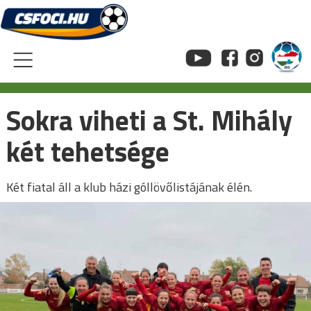
Skip
to
content
Sokra viheti a St. Mihály
két tehetsége
Két fiatal áll a klub házi góllövőlistájának élén.