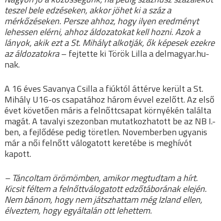
teszel bele edzéseken, akkor jöhet ki a száz a
mérkőzéseken. Persze ahhoz, hogy ilyen eredményt
lehessen elérni, ahhoz áldozatokat kell hozni. Azok a
lányok, akik ezt a St. Mihályt alkotják, ők képesek ezekre
az áldozatokra
– fejtette ki Török Lilla a delmagyar.hu-
nak.
A 16 éves Savanya Csilla a fiúktól áttérve került a St.
Mihály U16-os csapatához három évvel ezelőtt. Az első
évet követően máris a felnőttcsapat környékén találta
magát. A tavalyi szezonban mutatkozhatott be az NB I.-
ben, a fejlődése pedig töretlen. Novemberben ugyanis
már a női felnőtt válogatott keretébe is meghívót
kapott.
– Táncoltam örömömben, amikor megtudtam a hírt.
Kicsit féltem a felnőttválogatott edzőtáborának elején.
Nem bánom, hogy nem játszhattam még Izland ellen,
élveztem, hogy egyáltalán ott lehettem.