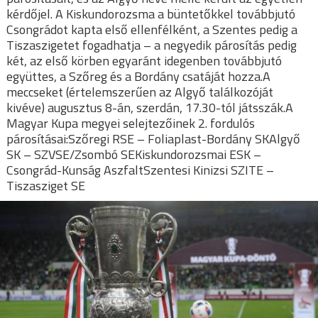
kérdőjel. A Kiskundorozsma a büntetőkkel továbbjutó
Csongrádot kapta első ellenfélként, a Szentes pedig a
Tiszaszigetet fogadhatja – a negyedik párosítás pedig
két, az első körben egyaránt idegenben továbbjutó
együttes, a Szőreg és a Bordány csatáját hozza.A
meccseket (értelemszerűen az Algyő találkozóját
kivéve) augusztus 8-án, szerdán, 17.30-tól játsszák.A
Magyar Kupa megyei selejtezőinek 2. fordulós
párosításai:Szőregi RSE – Foliaplast-Bordány SKAlgyő
SK – SZVSE/Zsombó SEKiskundorozsmai ESK –
Csongrád-Kunság AszfaltSzentesi Kinizsi SZITE –
Tiszasziget SE