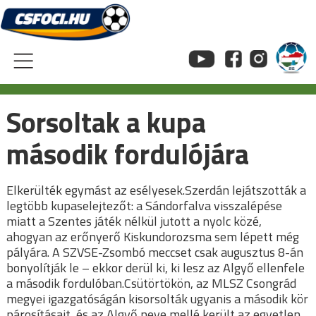
Skip
to
content
Sorsoltak a kupa
második fordulójára
Elkerülték egymást az esélyesek.Szerdán lejátszották a
legtöbb kupaselejtezőt: a Sándorfalva visszalépése
miatt a Szentes játék nélkül jutott a nyolc közé,
ahogyan az erőnyerő Kiskundorozsma sem lépett még
pályára. A SZVSE-Zsombó meccset csak augusztus 8-án
bonyolítják le – ekkor derül ki, ki lesz az Algyő ellenfele
a második fordulóban.Csütörtökön, az MLSZ Csongrád
megyei igazgatóságán kisorsolták ugyanis a második kör
párosításait, és az Algyő neve mellé került az egyetlen