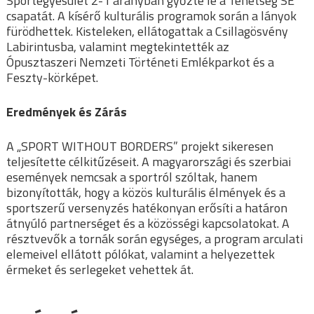
Sportegyesület 2-1 arányban győzte le a Tehetség SE
csapatát. A kísérő kulturális programok során a lányok
fürödhettek. Kisteleken, ellátogattak a Csillagösvény
Labirintusba, valamint megtekintették az
Ópusztaszeri Nemzeti Történeti Emlékparkot és a
Feszty-körképet.
Eredmények és Zárás
A „SPORT WITHOUT BORDERS” projekt sikeresen
teljesítette célkitűzéseit. A magyarországi és szerbiai
események nemcsak a sportról szóltak, hanem
bizonyították, hogy a közös kulturális élmények és a
sportszerű versenyzés hatékonyan erősíti a határon
átnyúló partnerséget és a közösségi kapcsolatokat. A
résztvevők a tornák során egységes, a program arculati
elemeivel ellátott pólókat, valamint a helyezettek
érmeket és serlegeket vehettek át.