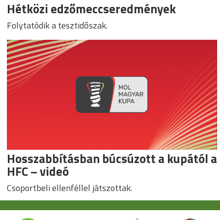
Hétközi edzőmeccseredmények
Folytatódik a tesztidőszak.
Hosszabbításban búcsúzott a kupától a
HFC – videó
Csoportbeli ellenféllel játszottak.