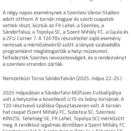
A négy napos eseménynek a Szentesi Városi Stadion
adott otthont. A tornán magyar és szerb csapatok
vettek részt, köztük az FK Lehel, a Szentes, a
Sándorfalva, a Topolya SC, a Szent Mihály FC, a Gyula és
a ZFU Corner 7. A 120 fős részvétellel zajló esemény
nemcsak a mérkőzésekről szólt: a lányok szabadidős
programként meglátogatták a helyi múzeumot,
felfedezték Szentes nevezetességeit, és a rendezvényt
a szentesi strandon zárták.
Nemzetközi Torna Sándorfalván (2025. május 22-25.)
2025 májusában a Sándorfalvi Műfüves Futballpálya
volt a helyszíne a következő U15-ös leány tornának. A
120 résztvevő szállása Ópusztaszeren volt. A tornán
hat csapat (Szent Mihály FC, Subotica SC, Szentesi
KINIZSI, Tehetség SE, FK Lehel, Topolya SC) mérkőzött
meg. A rendkívül izgalmas döntőben a Szent Mihály FC