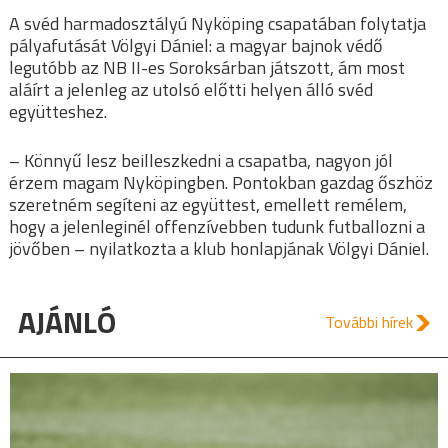
A svéd harmadosztályú Nyköping csapatában folytatja
pályafutását Völgyi Dániel: a magyar bajnok védő
legutóbb az NB II-es Soroksárban játszott, ám most
aláírt a jelenleg az utolsó előtti helyen álló svéd
együtteshez.
– Könnyű lesz beilleszkedni a csapatba, nagyon jól
érzem magam Nyköpingben. Pontokban gazdag őszhöz
szeretném segíteni az együttest, emellett remélem,
hogy a jelenleginél offenzívebben tudunk futballozni a
jövőben – nyilatkozta a klub honlapjának Völgyi Dániel.
AJÁNLÓ
További hírek