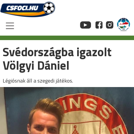
Skip
to
content
Svédországba igazolt
Völgyi Dániel
Légiósnak áll a szegedi játékos.