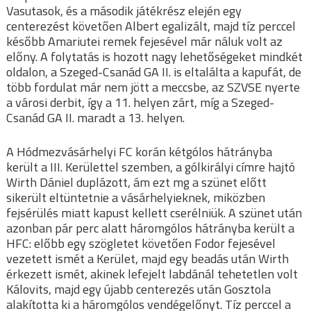
Vasutasok, és a második játékrész elején egy
centerezést követően Albert egalizált, majd tíz perccel
később Amariutei remek fejesével már náluk volt az
előny. A folytatás is hozott nagy lehetőségeket mindkét
oldalon, a Szeged-Csanád GA II. is eltalálta a kapufát, de
több fordulat már nem jött a meccsbe, az SZVSE nyerte
a városi derbit, így a 11. helyen zárt, míg a Szeged-
Csanád GA II. maradt a 13. helyen.
A Hódmezvásárhelyi FC korán kétgólos hátrányba
került a III. Kerülettel szemben, a gólkirályi címre hajtó
Wirth Dániel duplázott, ám ezt mg a szünet előtt
sikerült eltüntetnie a vásárhelyieknek, miközben
fejsérülés miatt kapust kellett cserélniük. A szünet után
azonban pár perc alatt háromgólos hátrányba került a
HFC: előbb egy szögletet követően Fodor fejesével
vezetett ismét a Kerület, majd egy beadás után Wirth
érkezett ismét, akinek lefejelt labdánál tehetetlen volt
Kálovits, majd egy újabb centerezés után Gosztola
alakította ki a háromgólos vendégelőnyt. Tíz perccel a