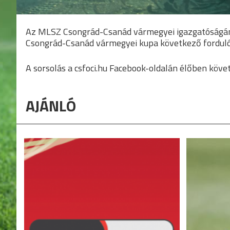
Az MLSZ Csongrád-Csanád vármegyei igazgatóságán s
Csongrád-Csanád vármegyei kupa következő fordulói
A sorsolás a csfoci.hu Facebook-oldalán élőben követ
AJÁNLÓ