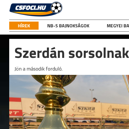
Skip
to
content
HÍREK
NB-S BAJNOKSÁGOK
MEGYEI B
Szerdán sorsolnak
Jön a második forduló.