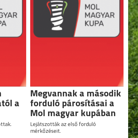
n
Megvannak a második
tól a
forduló párosításai a
Mol magyar kupában
ottak.
Lejátszották az első forduló
mérkőzéseit.