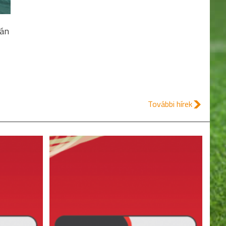
ván
További hírek