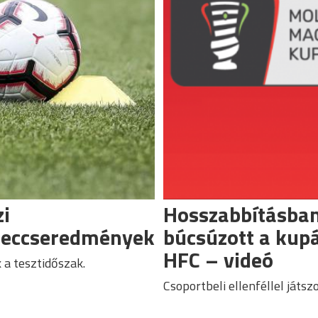
i
Hosszabbításba
eccseredmények
búcsúzott a kupá
HFC – videó
 a tesztidőszak.
Csoportbeli ellenféllel játsz