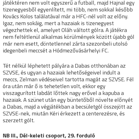
játéktéren nem volt egyszerű a futball, majd Hajnal egy
tizenegyesből egyenlített, mi több, nem sokkal később
Kovács Kolos találatával már a HFC-nél volt az előny.
Igaz, nem sokáig, mert a hazaiak is tizenegyest
végezhettek el, amelyet Oláh váltott gólra. A játékra
nem feltétlenül alkalmas körülmények között újabb gól
már nem esett, döntetlennel zárta szezonbeli utolsó
idegenbeli meccsét a Hódmezővásárhelyi FC.
Tét nélkül léphetett pályára a Dabas otthonában az
SZVSE, és ugyan a hazaiak lehetőségeivel indult a
meccs, Zelman védéseivel tartotta magát az SZVSE. Fél
óra után már ő is tehetetlen volt, ekkor egy
visszagurított labdát lőttek nagy erővel a kapuba a
hazaiak. A szünet után egy büntetőből növelte előnyét
a Dabas, majd a végjátékban a becsületgól összejött az
SZVSE-nek, miután Kéri érkezett a centerezésre, és
szerzett gólt.
NB III., Dél-keleti csoport, 29. forduló