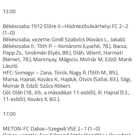
13.00
Békéscsaba 1912 Előre II.–Hódmezővásárhelyi FC 2–2
(1–0)
Békéscsaba, vezette: Gindl Szabolcs (Kovács L., Jakab).
Békéscsaba II.: Tóth P. – Komáromi (Lyachó, 78.), Bacsa,
Papp Zs., Sirokmán (Ilyés, 88.), Oláh, Vólent, Harmati
(Német, 78.), Maronyay, Mágocsi, Molnár M. Edző: Marik
László.
HFC: Somogyi – Zana, Török, Nagy R. (Tóth M., 89.),
Marsa, Hajnal, Kovács K., Hajduk, Ötvös (Sallai, 83.), Sági,
Molnár B. Edző: Szűcs Róbert.
Gól: Oláh (18., 69., a másodikat 11-esből), ill. Hajnal (53.,
11-esből), Kovács K. (65.).
17.00
METON-FC Dabas–Szegedi VSE 2–1 (1–0)