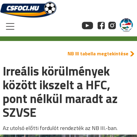
Skip
to
content
NB III tabella megtekintése
Irreális körülmények
között ikszelt a HFC,
pont nélkül maradt az
SZVSE
Az utolsó előtti fordulót rendezték az NB III.-ban.