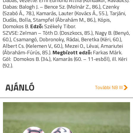
Dabas, vezette: Erni Edmond Attila (Kondákor, Ravadics).
Dabas: Balogh J. – Bence Sz. (Molnár Z., 86.), Czenky
(Szabó Á., 78.), Kamarás, Lauter (Kovács Á., 55.), Tarjáni,
Dudás, Bolla, Stampfel (Ábrahám M., 86.), Kópis,
Domokos B.
Edző:
Székely Tibor.
SZVSE: Zelman – Tóth D. (Doszkocs, 85.), Nagy B. (Benyó,
60.), Csamangó, Dobronoky, Rádai, Beretka (Kéri, 60.),
Albert Cs. (Kelemen V., 60.), Mezei O., Lévai, Amariutei
(Ábrahám-Fúrús, 85.).
Megbízott edző:
Farkas Márk.
Gól:
Domokos B. (34.), Kamarás (60. – 11-esből), ill. Kéri
(92.).
AJÁNLÓ
További NB III