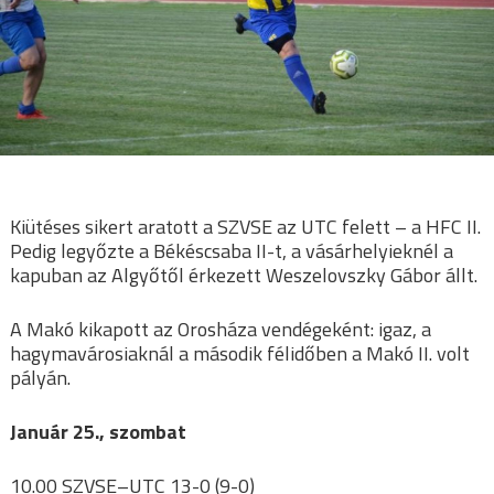
Kiütéses sikert aratott a SZVSE az UTC felett – a HFC II.
Pedig legyőzte a Békéscsaba II-t, a vásárhelyieknél a
kapuban az Algyőtől érkezett Weszelovszky Gábor állt.
A Makó kikapott az Orosháza vendégeként: igaz, a
hagymavárosiaknál a második félidőben a Makó II. volt
pályán.
Január 25., szombat
10.00 SZVSE–UTC 13-0 (9-0)