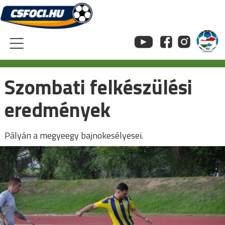
Skip
to
content
Szombati felkészülési
eredmények
Pályán a megyeegy bajnokesélyesei.