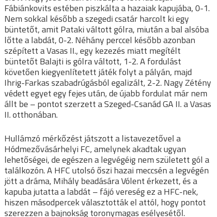
Fábiánkovits estében piszkálta a hazaiak kapujába, 0-1.
Nem sokkal később a szegedi csatár harcolt ki egy
büntetőt, amit Pataki váltott gólra, miután a bal alsóba
lőtte a labdát, 0-2. Néhány perccel később azonban
szépített a Vasas II., egy kezezés miatt megítélt
büntetőt Balajti is gólra váltott, 1-2. A fordulást
követően kiegyenlítetett játék folyt a pályán, majd
Ihrig-Farkas szabadrúgásból egalizált, 2-2. Nagy Zétény
védett egyet egy fejes után, de újabb fordulat már nem
állt be – pontot szerzett a Szeged-Csanád GA II. a Vasas
II. otthonában.
Hullámzó mérkőzést játszott a listavezetővel a
Hódmezővásárhelyi FC, amelynek akadtak ugyan
lehetőségei, de egészen a legvégéig nem született gól a
találkozón. A HFC utolsó őszi hazai meccsén a legvégén
jött a dráma, Mihály beadására Vólent érkezett, és a
kapuba jutatta a labdát – fájó vereség ez a HFC-nek,
hiszen másodpercek választották el attól, hogy pontot
szerezzen a bajnokság toronymagas esélyesétől.