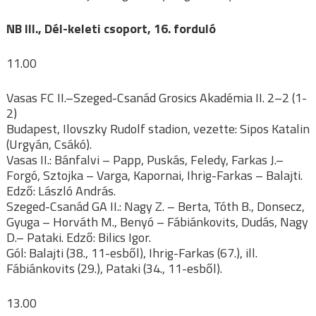
NB III., Dél-keleti csoport, 16. forduló
11.00
Vasas FC II.–Szeged-Csanád Grosics Akadémia II. 2–2 (1-
2)
Budapest, Ilovszky Rudolf stadion, vezette: Sipos Katalin
(Urgyán, Csákó).
Vasas II.: Bánfalvi – Papp, Puskás, Feledy, Farkas J.–
Forgó, Sztojka – Varga, Kapornai, Ihrig-Farkas – Balajti.
Edző: László András.
Szeged-Csanád GA II.: Nagy Z. – Berta, Tóth B., Donsecz,
Gyuga – Horváth M., Benyó – Fábiánkovits, Dudás, Nagy
D.– Pataki. Edző: Bilics Igor.
Gól: Balajti (38., 11-esből), Ihrig-Farkas (67.), ill.
Fábiánkovits (29.), Pataki (34., 11-esből).
13.00