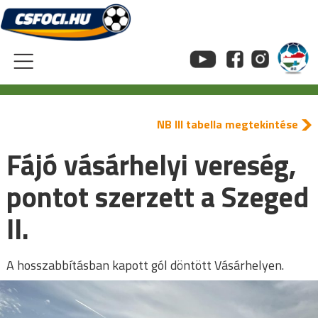
Skip
to
content
NB III tabella megtekintése
Fájó vásárhelyi vereség,
pontot szerzett a Szeged
II.
A hosszabbításban kapott gól döntött Vásárhelyen.