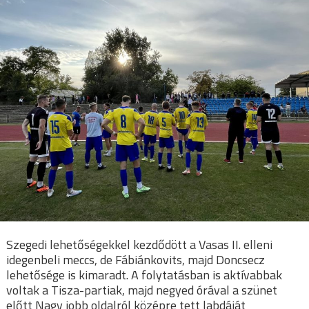
Szegedi lehetőségekkel kezdődött a Vasas II. elleni
idegenbeli meccs, de Fábiánkovits, majd Doncsecz
lehetősége is kimaradt. A folytatásban is aktívabbak
voltak a Tisza-partiak, majd negyed órával a szünet
előtt Nagy jobb oldalról középre tett labdáját