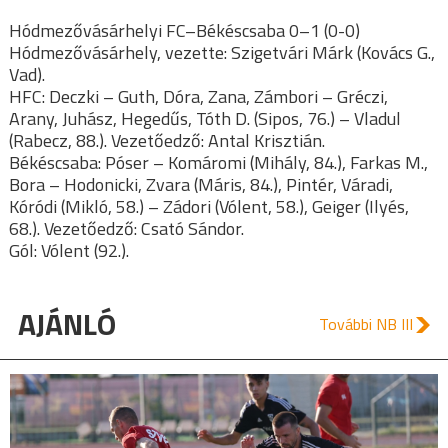
Hódmezővásárhelyi FC–Békéscsaba 0–1 (0-0)
Hódmezővásárhely, vezette: Szigetvári Márk (Kovács G.,
Vad).
HFC: Deczki – Guth, Dóra, Zana, Zámbori – Gréczi,
Arany, Juhász, Hegedűs, Tóth D. (Sipos, 76.) – Vladul
(Rabecz, 88.). Vezetőedző: Antal Krisztián.
Békéscsaba: Póser – Komáromi (Mihály, 84.), Farkas M.,
Bora – Hodonicki, Zvara (Máris, 84.), Pintér, Váradi,
Kóródi (Mikló, 58.) – Zádori (Vólent, 58.), Geiger (Ilyés,
68.). Vezetőedző: Csató Sándor.
Gól: Vólent (92.).
AJÁNLÓ
További NB III