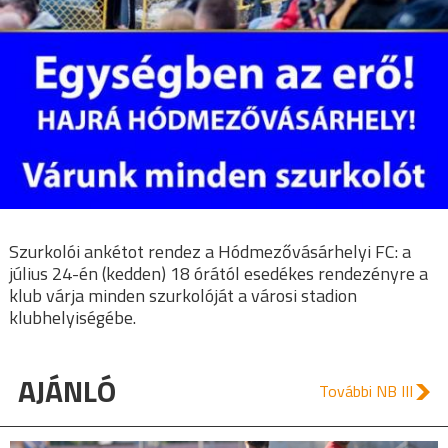
Szurkolói ankétot rendez a Hódmezővásárhelyi FC: a
július 24-én (kedden) 18 órától esedékes rendezényre a
klub várja minden szurkolóját a városi stadion
klubhelyiségébe.
AJÁNLÓ
További NB III