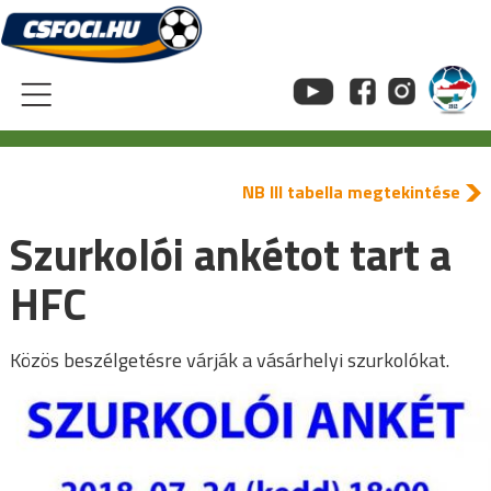
Skip
to
content
NB III tabella megtekintése
Szurkolói ankétot tart a
HFC
Közös beszélgetésre várják a vásárhelyi szurkolókat.