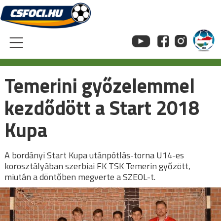
Skip
to
content
Temerini győzelemmel
kezdődött a Start 2018
Kupa
A bordányi Start Kupa utánpótlás-torna U14-es
korosztályában szerbiai FK TSK Temerin győzött,
miután a döntőben megverte a SZEOL-t.