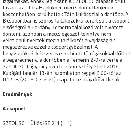
izgalmakat, ennek leginkább a SZEOL SC csapata örült,
hiszen az Üllés-Hajdukovo meccs döntetlenjének
köszönhetően kerülhettek Tóth Lukács fiai a döntőbe. A
B csoportban is szoros találkozókra került sor, a csoport
elsőségről a Bordány-Temerin találkozó volt hivatott
dönteni, azonban a meccs egészét tekintve nem
véletlenül nyerték meg a találkozót a vajdaságiak,
megszerezve ezzel a csoportgyőzelmet. A
helyosztóknál kétszer is csak büntető rúgásokkal dőlt el
a végeredmény, a döntőben a Temerin 2-0-ra verte a
SZEOL SC-t, így megnyerte a korosztály Start 2018
Kupáját! Január 13-án, szombaton reggel 9.00-tól az
U12-es (2006-07-esek) csapatok csatája következik.
Eredmények
A csoport
SZEOL SC – Üllés ISE 2-1 (1-1)