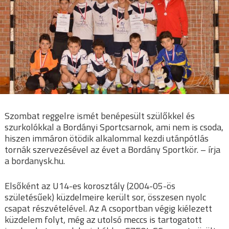
Szombat reggelre ismét benépesült szülőkkel és
szurkolókkal a Bordányi Sportcsarnok, ami nem is csoda,
hiszen immáron ötödik alkalommal kezdi utánpótlás
tornák szervezésével az évet a Bordány Sportkör. – írja
a bordanysk.hu.
Elsőként az U14-es korosztály (2004-05-ös
születésűek) küzdelmeire került sor, összesen nyolc
csapat részvételével. Az A csoportban végig kiélezett
küzdelem folyt, még az utolsó meccs is tartogatott