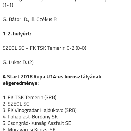
(1-1)
G.: Bátori D., ill. Czékus P.
1-2. helyért:
SZEOL SC – FK TSK Temerin 0-2 (0-0)
G.: Lukac D. (2)
A Start 2018 Kupa U14-es korosztályának
végeredménye:
1. FK TSK Temerin (SRB)
2. SZEOL SC
3. FK Vinogradar Hajdukovo (SRB)
4. Foliaplast-Bordány SK
5. Csongrád-Kunság Aszfalt SE
6. Móravárosi Kinizsi SK