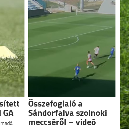
sített
Összefoglaló a
d GA
Sándorfalva szolnoki
meccséről – videó
ámadó.