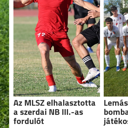
Az MLSZ elhalasztotta
Lemáso
a szerdai NB III.-as
bomba
fordulót
játéko