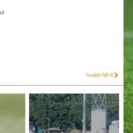
20.
MAJOSI SE
14
ul
További NB III