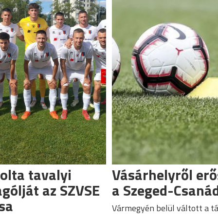
lta tavalyi
Vásárhelyről erő
gólját az SZVSE
a Szeged-Csaná
sa
Vármegyén belül váltott a t