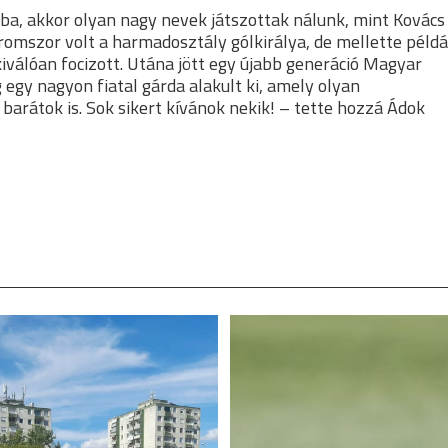
-ba, akkor olyan nagy nevek játszottak nálunk, mint Kovács
háromszor volt a harmadosztály gólkirálya, de mellette példá
 kiválóan focizott. Utána jött egy újabb generáció Magyar
g egy nagyon fiatal gárda alakult ki, amely olyan
barátok is. Sok sikert kívánok nekik! – tette hozzá Ádok