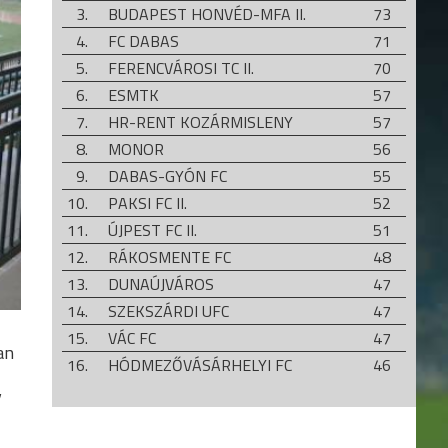
3.
BUDAPEST HONVÉD-MFA II.
73
4.
FC DABAS
71
5.
FERENCVÁROSI TC II.
70
6.
ESMTK
57
7.
HR-RENT KOZÁRMISLENY
57
8.
MONOR
56
9.
DABAS-GYÓN FC
55
10.
PAKSI FC II.
52
11.
ÚJPEST FC II.
51
12.
RÁKOSMENTE FC
48
13.
DUNAÚJVÁROS
47
14.
SZEKSZÁRDI UFC
47
15.
VÁC FC
47
an
16.
HÓDMEZŐVÁSÁRHELYI FC
46
17.
KÖRÖSLADÁNYI MSK
40
y
18.
TAKSONY SE
32
19.
SZEGEDI VSE
24