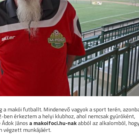
a makói futballt. Mindenevő vagyok a sport terén, azonb
82-ben érkeztem a helyi klubhoz, ahol nemcsak gyúróként,
e Ádok János
a makoifoci.hu-nak
abból az alkalomból, hog
n végzett munkájáért.