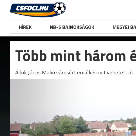
Skip
to
content
HÍREK
NB-S BAJNOKSÁGOK
MEGYEI B
Több mint három é
Ádok János Makó városért emlékérmet vehetett át.