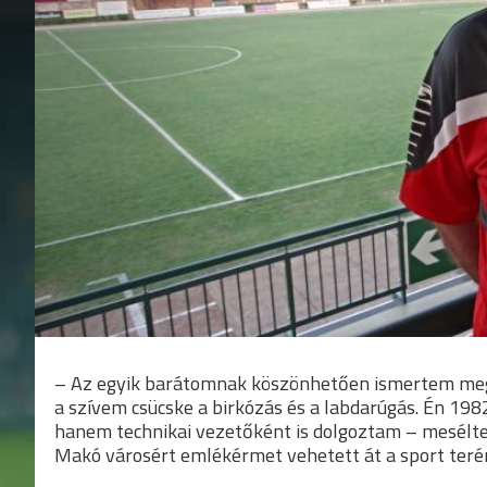
– Az egyik barátomnak köszönhetően ismertem meg 
a szívem csücske a birkózás és a labdarúgás. Én 19
hanem technikai vezetőként is dolgoztam – mesélt
Makó városért emlékérmet vehetett át a sport teré