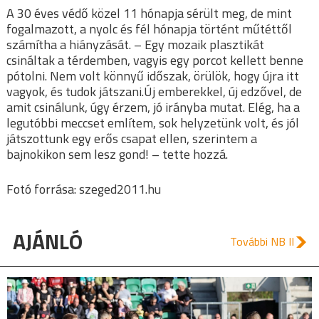
A 30 éves védő közel 11 hónapja sérült meg, de mint
fogalmazott, a nyolc és fél hónapja történt műtéttől
számítha a hiányzását. – Egy mozaik plasztikát
csináltak a térdemben, vagyis egy porcot kellett benne
pótolni. Nem volt könnyű időszak, örülök, hogy újra itt
vagyok, és tudok játszani.Új emberekkel, új edzővel, de
amit csinálunk, úgy érzem, jó irányba mutat. Elég, ha a
legutóbbi meccset említem, sok helyzetünk volt, és jól
játszottunk egy erős csapat ellen, szerintem a
bajnokikon sem lesz gond! – tette hozzá.
Fotó forrása: szeged2011.hu
AJÁNLÓ
További NB II