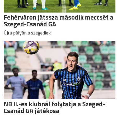
Fehérváron játssza második meccsét a
Szeged-Csanád GA
Újra pályán a szegediek.
NB II.-es klubnál folytatja a Szeged-
Csanád GA játékosa