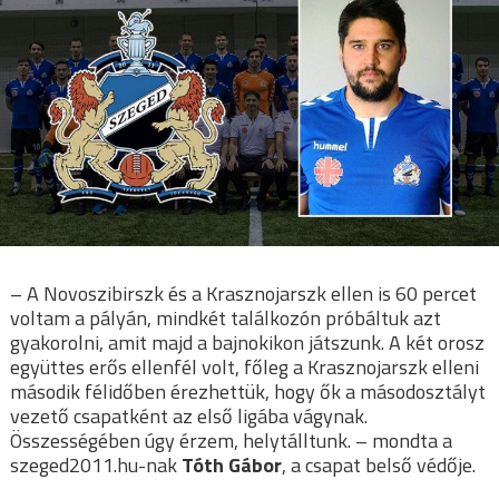
– A Novoszibirszk és a Krasznojarszk ellen is 60 percet
voltam a pályán, mindkét találkozón próbáltuk azt
gyakorolni, amit majd a bajnokikon játszunk. A két orosz
együttes erős ellenfél volt, főleg a Krasznojarszk elleni
második félidőben érezhettük, hogy ők a másodosztályt
vezető csapatként az első ligába vágynak.
Összességében úgy érzem, helytálltunk. – mondta a
szeged2011.hu-nak
Tóth Gábor
, a csapat belső védője.