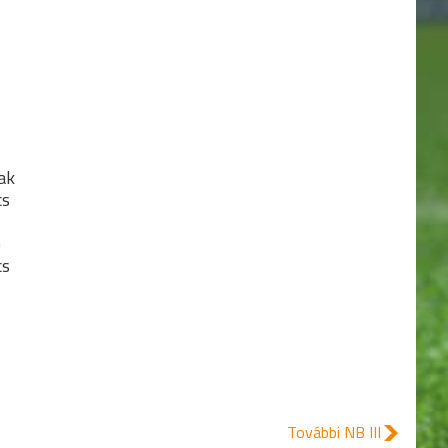
20.
MAJOSI SE
14
ak
cs
ó
cs
További NB III