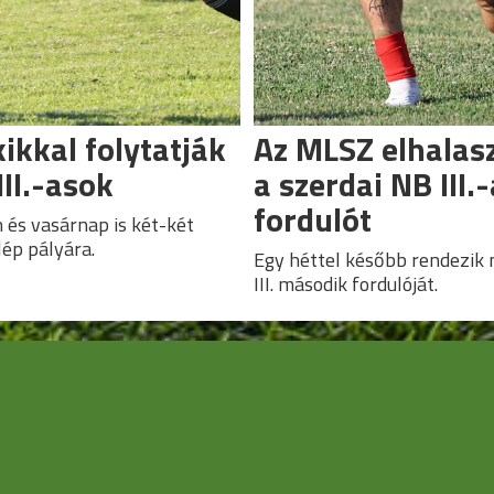
ikkal folytatják
Az MLSZ elhalas
III.-asok
a szerdai NB III.
fordulót
és vasárnap is két-két
lép pályára.
Egy héttel később rendezik
III. második fordulóját.