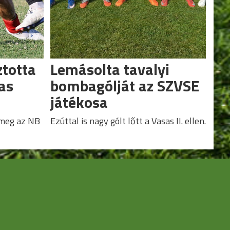
ztotta
Lemásolta tavalyi
-as
bombagólját az SZVSE
játékosa
 meg az NB
Ezúttal is nagy gólt lőtt a Vasas II. ellen.