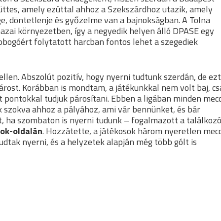
yüttes, amely ezúttal ahhoz a Szekszárdhoz utazik, amely
ge, döntetlenje és győzelme van a bajnokságban. A Tolna
azai környezetben, így a negyedik helyen álló DPASE egy
obogóért folytatott harcban fontos lehet a szegediek
llen. Abszolút pozitív, hogy nyerni tudtunk szerdán, de ezt
árost. Korábban is mondtam, a játékunkkal nem volt baj, cs
ot pontokkal tudjuk párosítani. Ebben a ligában minden mec
k szokva ahhoz a pályához, ami vár bennünket, és bár
t, ha szombaton is nyerni tudunk – fogalmazott a találkoz
ok-oldalán
. Hozzátette, a játékosok három nyeretlen mec
tudtak nyerni, és a helyzetek alapján még több gólt is