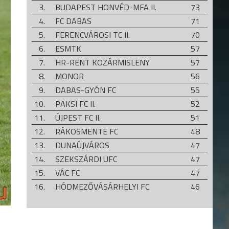
3.
BUDAPEST HONVÉD-MFA II.
73
4.
FC DABAS
71
5.
FERENCVÁROSI TC II.
70
6.
ESMTK
57
7.
HR-RENT KOZÁRMISLENY
57
8.
MONOR
56
9.
DABAS-GYÓN FC
55
10.
PAKSI FC II.
52
11.
ÚJPEST FC II.
51
12.
RÁKOSMENTE FC
48
13.
DUNAÚJVÁROS
47
14.
SZEKSZÁRDI UFC
47
15.
VÁC FC
47
16.
HÓDMEZŐVÁSÁRHELYI FC
46
17.
KÖRÖSLADÁNYI MSK
40
18.
TAKSONY SE
32
19.
SZEGEDI VSE
24