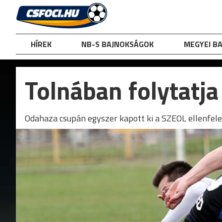
Skip
to
content
HÍREK
NB-S BAJNOKSÁGOK
MEGYEI B
Tolnában folytatj
Odahaza csupán egyszer kapott ki a SZEOL ellenfele