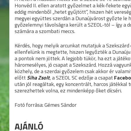
Honvéd II. ellen aratott győzelmet a kék-fekete eg
eddig mindenből „hetet gyűjtött”, hiszen hét veresé
megyei együttes szerdán a Dunaújvárost győzte le h
győzelemnyi távolságra került a SZEOL-tól – így a d
számára a szombati meccs.
Kérdés, hogy melyik arcunkat mutatjuk a Szekszárd e
ellenfelünk is megtette, hiszen legyőzték a Dunaújv
a pontok nem jöttek. A legjobb tükör, ha ezt a játék
háromesélyes, jó csapat a Szekszárd. Hozzá vagyun
közhely, de a szerdai győzelem csak akkor ér valami
előtt
Siha Zsolt
, a SZEOL SC edzője a csapat
Facebo
után jól reagáltak, egy koncentrált, harcos játékkal 
szerezhettek volna, ez mindenképp őket dícséri.
Fotó forrása: Gémes Sándor
AJÁNLÓ