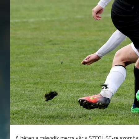
A héten a második meccs vár a SZEOL SC-re szomba