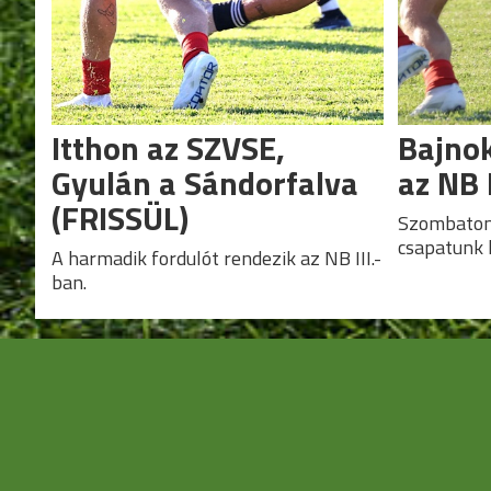
Itthon az SZVSE,
Bajnok
Gyulán a Sándorfalva
az NB 
(FRISSÜL)
Szombaton 
csapatunk 
A harmadik fordulót rendezik az NB III.-
ban.