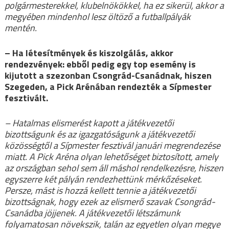
polgármesterekkel, klubelnökökkel, ha ez sikerül, akkor a
megyében mindenhol lesz öltöző a futballpályák
mentén.
– Ha létesítmények és kiszolgálás, akkor
rendezvények: ebből pedig egy top esemény is
kijutott a szezonban Csongrád-Csanádnak, hiszen
Szegeden, a Pick Arénában rendezték a Sípmester
fesztivált.
– Hatalmas elismerést kapott a játékvezetői
bizottságunk és az igazgatóságunk a játékvezetői
közösségtől a Sípmester fesztivál januári megrendezése
miatt. A Pick Aréna olyan lehetőséget biztosított, amely
az országban sehol sem áll máshol rendelkezésre, hiszen
egyszerre két pályán rendezhettünk mérkőzéseket.
Persze, mást is hozzá kellett tennie a játékvezetői
bizottságnak, hogy ezek az elismerő szavak Csongrád-
Csanádba jöjjenek. A játékvezetői létszámunk
folyamatosan növekszik, talán az egyetlen olyan megye