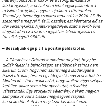
hátrányt okozott a makói, és a csongrád-csanádi
labdarúgásnak, amelyet nem lehet egyik pillanatról a
másikra korrigálni, nagyon sajnálom a történteket.
Tizennégy-tizennégy csapatra tervezzük a 2024-25-ös
szezontól a megyei II. és III. osztályt, ezt készítette elő az
idei versenykiírás. A játékengedélyek száma évről-évre
stagnál, idén ez a szám nagypályás labdarúgással és
futsallal együtt 9342 db.
– Beszéljünk egy picit a pozitív példákról is.
– A Pázsit és az Öttömöst mindent megtett, hogy be
tudják fejezni a bajnokságot, ez előbbinek sajnos nem
sikerült. Öröm, hogy nem szűnt meg a labdarúgás a
Pázsit utcában, hiszen egy Megye IV. nevezést adtak be.
Minden köszönet nekik azért, hogy amikor végveszélybe
kerültek, akkor sem a könnyebb utat, a feladást
választották. Egy szubjektív vélemény: nekem nagyon
szimpatikus volt a Deszk megyeegyes csapata,
kiemelkedőnek ítélem meg Csordás József edző