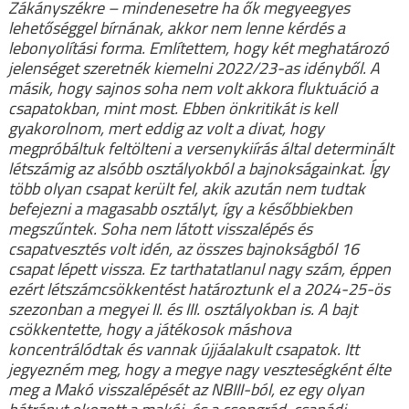
Zákányszékre – mindenesetre ha ők megyeegyes
lehetőséggel bírnának, akkor nem lenne kérdés a
lebonyolítási forma. Említettem, hogy két meghatározó
jelenséget szeretnék kiemelni 2022/23-as idényből. A
másik, hogy sajnos soha nem volt akkora fluktuáció a
csapatokban, mint most. Ebben önkritikát is kell
gyakorolnom, mert eddig az volt a divat, hogy
megpróbáltuk feltölteni a versenykiírás által determinált
létszámig az alsóbb osztályokból a bajnokságainkat. Így
több olyan csapat került fel, akik azután nem tudtak
befejezni a magasabb osztályt, így a későbbiekben
megszűntek. Soha nem látott visszalépés és
csapatvesztés volt idén, az összes bajnokságból 16
csapat lépett vissza. Ez tarthatatlanul nagy szám, éppen
ezért létszámcsökkentést határoztunk el a 2024-25-ös
szezonban a megyei II. és III. osztályokban is. A bajt
csökkentette, hogy a játékosok máshova
koncentrálódtak és vannak újjáalakult csapatok. Itt
jegyezném meg, hogy a megye nagy veszteségként élte
meg a Makó visszalépését az NBIII-ból, ez egy olyan