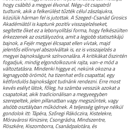
hogy csábító a megyei élvonal. Négy-öt csapatról
tudtunk, akik a felkerülést tűzték célul zászlajukra,
közülük hárman fel is jutottak. A Szeged-Csanád Grosics
Akadémiától is kaptunk pozitív visszajelzéseket,
segítette őket ez a lebonyolítási forma, hogy felkészülten
érkezzenek az osztályozóra, amit a legjobb statisztikájú
bajnok, a Fejér megyei élcsapat ellen vívtak, majd
jelentős előnnyel abszolváltak is, ez is visszajelzés a
megyei bajnokságunk színvonalára. A kritikákat őszintén
fogadjuk, mindig elgondolkozunk rajta, van-e mód a
változtatásra. Mindenki higgye el, nekünk okozna a
legnagyobb örömöt, ha tizenhat erős csapattal, egy
kétfordulós bajnokságot tudnánk rendezni. Erre most
kevés esélyt látok, főleg, ha számba vesszük azokat a
csapatokat, akik tradicionálisan a megyeegyben
szerepeltek, jelen pillanatban vagy megszűntek, vagy
alsóbb osztályban működnek. A teljesség igénye nélkül
gondolok itt: Tápéra, Szőregi Rákóczira, Kistelekre,
Móravárosi Kinizsire, Csongrádra, Mindszentre,
Röszkére, Kiszomborra, Csanádpalotára, és