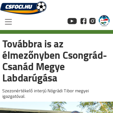
Skip
to
content
Továbbra is az
élmezőnyben Csongrád-
Csanád Megye
Labdarúgása
Szezonértékelő interjú Nógrádi Tibor megyei
igazgatóval.