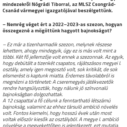
mindezekről Nógrádi Tiborral, az MLSZ Csongrád-
Csanád vármegyei igazgatójával beszélgettünk.
– Nemrég véget ért a 2022–2023-as szezon, hogyan
összegezné a mögöttünk hagyott bajnokságot?
– Ez már a tizenharmadik szezon, melynek részese
lehettem, ahogy mindegyik, úgy ez is más volt mint a
többi. Két fő jellemzője volt ennek a szezonnak. Az egyik,
hogy debütált a tizenkét csapatos, rájátszásos megyei I.
osztály, amely igen megosztó volt, sok kritikát, de sok
elismerést is kaptunk miatta. Érdemes távolabbról is
megnézni a történetet: A cseremegyés játékvezetők
rendre hangsúlyozták, hogy nálunk jó színvonalú
bajnokságban dolgozhattak.
A 12 csapattal a fő célunk a fenntartható létszámú
bajnokság, valamint az ehhez társuló ambíció növelés
volt. Fontos kiemelni, hogy hosszú évek után most
voltak először kiesők az osztályból. A megye I. ambíció
növelése a megyekettőben is jelentkezett, ezt mutatja,