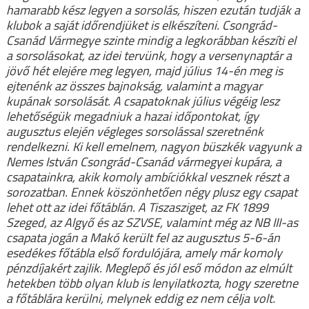
hamarabb kész legyen a sorsolás, hiszen ezután tudják a
klubok a saját időrendjüket is elkészíteni. Csongrád-
Csanád Vármegye szinte mindig a legkorábban készíti el
a sorsolásokat, az idei tervünk, hogy a versenynaptár a
jövő hét elejére meg legyen, majd július 14-én meg is
ejtenénk az összes bajnokság, valamint a magyar
kupának sorsolását. A csapatoknak július végéig lesz
lehetőségük megadniuk a hazai időpontokat, így
augusztus elején végleges sorsolással szeretnénk
rendelkezni. Ki kell emelnem, nagyon büszkék vagyunk a
Nemes István Csongrád-Csanád vármegyei kupára, a
csapatainkra, akik komoly ambíciókkal vesznek részt a
sorozatban. Ennek köszönhetően négy plusz egy csapat
lehet ott az idei főtáblán. A Tiszasziget, az FK 1899
Szeged, az Algyő és az SZVSE, valamint még az NB III-as
csapata jogán a Makó került fel az augusztus 5-6-án
esedékes főtábla első fordulójára, amely már komoly
pénzdíjakért zajlik. Meglepő és jól eső módon az elmúlt
hetekben több olyan klub is lenyilatkozta, hogy szeretne
a főtáblára kerülni, melynek eddig ez nem célja volt.