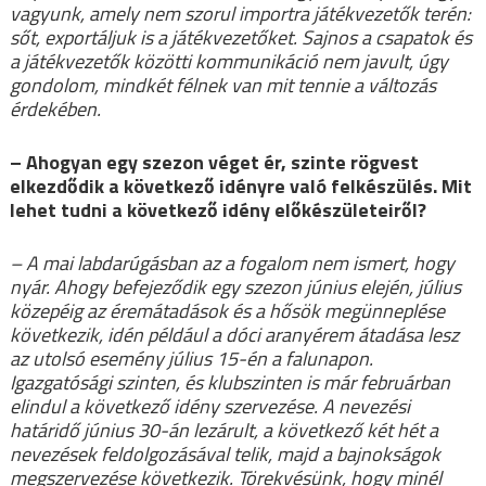
vagyunk, amely nem szorul importra játékvezetők terén:
sőt, exportáljuk is a játékvezetőket. Sajnos a csapatok és
a játékvezetők közötti kommunikáció nem javult, úgy
gondolom, mindkét félnek van mit tennie a változás
érdekében.
– Ahogyan egy szezon véget ér, szinte rögvest
elkezdődik a következő idényre való felkészülés. Mit
lehet tudni a következő idény előkészületeiről?
– A mai labdarúgásban az a fogalom nem ismert, hogy
nyár. Ahogy befejeződik egy szezon június elején, július
közepéig az éremátadások és a hősök megünneplése
következik, idén például a dóci aranyérem átadása lesz
az utolsó esemény július 15-én a falunapon.
Igazgatósági szinten, és klubszinten is már februárban
elindul a következő idény szervezése. A nevezési
határidő június 30-án lezárult, a következő két hét a
nevezések feldolgozásával telik, majd a bajnokságok
megszervezése következik. Törekvésünk, hogy minél