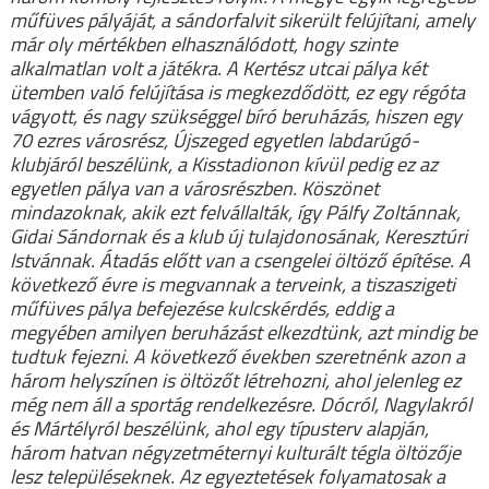
műfüves pályáját, a sándorfalvit sikerült felújítani, amely
már oly mértékben elhasználódott, hogy szinte
alkalmatlan volt a játékra. A Kertész utcai pálya két
ütemben való felújítása is megkezdődött, ez egy régóta
vágyott, és nagy szükséggel bíró beruházás, hiszen egy
70 ezres városrész, Újszeged egyetlen labdarúgó-
klubjáról beszélünk, a Kisstadionon kívül pedig ez az
egyetlen pálya van a városrészben. Köszönet
mindazoknak, akik ezt felvállalták, így Pálfy Zoltánnak,
Gidai Sándornak és a klub új tulajdonosának, Keresztúri
Istvánnak. Átadás előtt van a csengelei öltöző építése. A
következő évre is megvannak a terveink, a tiszaszigeti
műfüves pálya befejezése kulcskérdés, eddig a
megyében amilyen beruházást elkezdtünk, azt mindig be
tudtuk fejezni. A következő években szeretnénk azon a
három helyszínen is öltözőt létrehozni, ahol jelenleg ez
még nem áll a sportág rendelkezésre. Dócról, Nagylakról
és Mártélyról beszélünk, ahol egy típusterv alapján,
három hatvan négyzetméternyi kulturált tégla öltözője
lesz településeknek. Az egyeztetések folyamatosak a