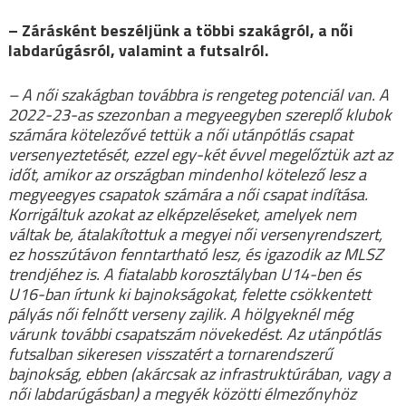
– Zárásként beszéljünk a többi szakágról, a női
labdarúgásról, valamint a futsalról.
– A női szakágban továbbra is rengeteg potenciál van. A
2022-23-as szezonban a megyeegyben szereplő klubok
számára kötelezővé tettük a női utánpótlás csapat
versenyeztetését, ezzel egy-két évvel megelőztük azt az
időt, amikor az országban mindenhol kötelező lesz a
megyeegyes csapatok számára a női csapat indítása.
Korrigáltuk azokat az elképzeléseket, amelyek nem
váltak be, átalakítottuk a megyei női versenyrendszert,
ez hosszútávon fenntartható lesz, és igazodik az MLSZ
trendjéhez is. A fiatalabb korosztályban U14-ben és
U16-ban írtunk ki bajnokságokat, felette csökkentett
pályás női felnőtt verseny zajlik. A hölgyeknél még
várunk további csapatszám növekedést. Az utánpótlás
futsalban sikeresen visszatért a tornarendszerű
bajnokság, ebben (akárcsak az infrastruktúrában, vagy a
női labdarúgásban) a megyék közötti élmezőnyhöz