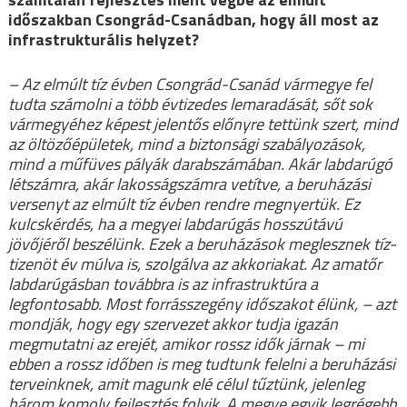
időszakban Csongrád-Csanádban, hogy áll most az
infrastrukturális helyzet?
– Az elmúlt tíz évben Csongrád-Csanád vármegye fel
tudta számolni a több évtizedes lemaradását, sőt sok
vármegyéhez képest jelentős előnyre tettünk szert, mind
az öltözőépületek, mind a biztonsági szabályozások,
mind a műfüves pályák darabszámában. Akár labdarúgó
létszámra, akár lakosságszámra vetítve, a beruházási
versenyt az elmúlt tíz évben rendre megnyertük. Ez
kulcskérdés, ha a megyei labdarúgás hosszútávú
jövőjéről beszélünk. Ezek a beruházások meglesznek tíz-
tizenöt év múlva is, szolgálva az akkoriakat. Az amatőr
labdarúgásban továbbra is az infrastruktúra a
legfontosabb. Most forrásszegény időszakot élünk, – azt
mondják, hogy egy szervezet akkor tudja igazán
megmutatni az erejét, amikor rossz idők járnak – mi
ebben a rossz időben is meg tudtunk felelni a beruházási
terveinknek, amit magunk elé célul tűztünk, jelenleg
három komoly fejlesztés folyik. A megye egyik legrégebb