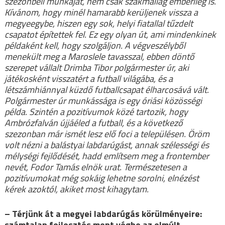
szezonbeli munkáját, nem csak szakmailag emberileg is.
Kívánom, hogy minél hamarabb kerüljenek vissza a
megyeegybe, hiszen egy sok, helyi fiatallal tűzdelt
csapatot építettek fel. Ez egy olyan út, ami mindenkinek
példaként kell, hogy szolgáljon. A végveszélyből
menekült meg a Maroslele tavasszal, ebben döntő
szerepet vállalt Drimba Tibor polgármester úr, aki
játékosként visszatért a futball világába, és a
létszámhiánnyal küzdő futballcsapat élharcosává vált.
Polgármester úr munkássága is egy óriási közösségi
példa. Szintén a pozitívumok közé tartozik, hogy
Ambrózfalván újjáéled a futball, és a következő
szezonban már ismét lesz elő foci a településen. Öröm
volt nézni a balástyai labdarúgást, annak szélességi és
mélységi fejlődését, hadd említsem meg a frontember
nevét, Fodor Tamás elnök urat. Természetesen a
pozitívumokat még sokáig lehetne sorolni, elnézést
kérek azoktól, akiket most kihagytam.
– Térjünk át a megyei labdarúgás körülményeire:
számtalan fejlesztés ment végbe az elmúlt