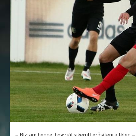
– Bíztam benne, hogy jól sikerült erősíteni a télen