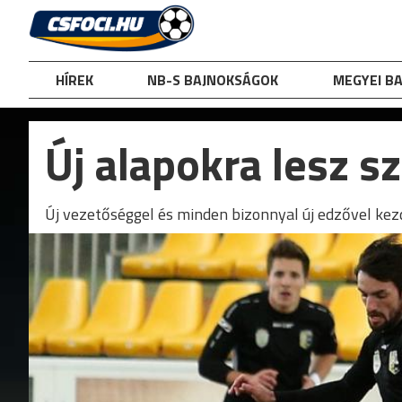
Skip
to
content
HÍREK
NB-S BAJNOKSÁGOK
MEGYEI B
Új alapokra lesz 
Új vezetőséggel és minden bizonnyal új edzővel kezd