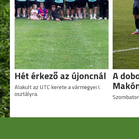
Hét érkező az újoncnál
A dobo
Makó
Alakult az UTC kerete a vármegyei I.
osztályra.
Szombaton 