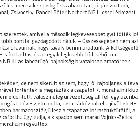
ülési meccseken pedig felszabadultan, jól játszottunk,
innal, Zsivoczky-Pandel Péter Norbert NB II-essel érkezett,
t szereztek, amivel a második legkevesebbet gyűjtötték id
s több ponttal gazdagodott náluk. – Összességében nem az
riási bravúrnak, hogy tavaly bennmaradtunk. A költségvet
 futballt is, és az egyik legkisebb büdzséből mi
 a NB III-as labdarúgó-bajnokság hivatalosan amatőrnek
ekében, de nem sikerült az sem, hogy jól rajtoljanak a tav
Imrével történtek is megrázták a csapatot. A mórahalmi klu
m eldöntött, valószínűleg új vezetőség áll fel, egy azonb
darúgást. Révész elmondta, nem zárkóznak el a jövőbeli NB
denben harmadosztályú lesz a csapat az infrastruktúrától, a
 csfoci.hu úgy tudja, a kispadon sem marad Vojnics-Zelics
a mórahalmi együttes.