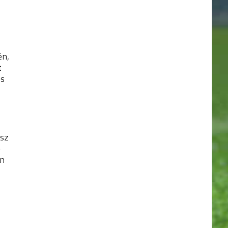
én,
t
és
asz
b
an