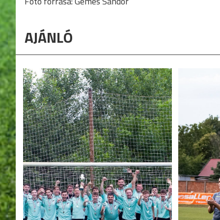
Fotó forrása: Gémes Sándor
AJÁNLÓ