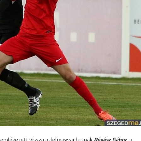
 – emlékezett vissza a delmagyar.hu-nak
Révész Gábor,
a