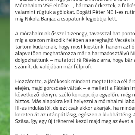
Mórahalom VSE elnöke –, hárman érkeztek, a felkész
valamint rúgtuk a gólokat. Bogáti Péter NB I-es rut
míg Nikola Banjac a csapatunk legjobbja lett.
A mórahalmiak ősszel tizenegy, tavasszal hat ponto
míg a szezon második felében a sereghajtó Vecsés i
tartom kudarcnak, hogy most kiestünk, hanem azt ó
alapvetően meghatározza már a harmadosztályú NB-s
dolgozhattunk – mutatott rá Révész arra, hogy bár
számít, de valójában már félprofi.
Hozzátette, a játékosok mindent megtettek a cél érd
elején, majd görcsössé váltak – e mellett a Fábián 
következő idényre szóló koncepciója egyelőre még ne
biztos. Más alapokra kell helyezni a mórahalmi lab
III-as indulástól, de ezt csak akkor akarják, ha min
kereten át az utánpótlásig, egészen a klubháttérig. A
Szása, így egy új trénerrel kezdi majd meg az évet 