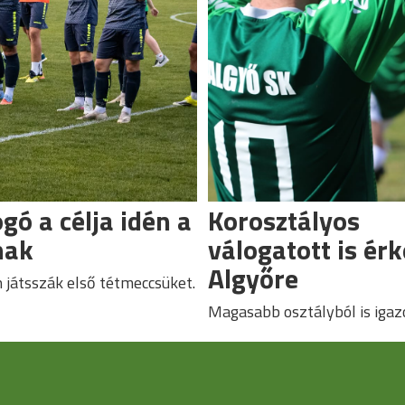
gó a célja idén a
Korosztályos
nak
válogatott is érk
Algyőre
játsszák első tétmeccsüket.
Magasabb osztályból is igaz