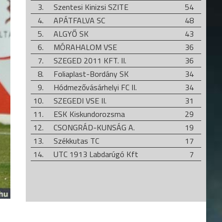
3.
Szentesi Kinizsi SZITE
54
4.
APÁTFALVA SC
48
5.
ALGYŐ SK
43
6.
MÓRAHALOM VSE
36
7.
SZEGED 2011 KFT. II.
36
8.
Foliaplast-Bordány SK
34
9.
Hódmezővásárhelyi FC II.
34
10.
SZEGEDI VSE II.
31
11.
ESK Kiskundorozsma
29
12.
CSONGRÁD-KUNSÁG A.
19
13.
Székkutas TC
17
14.
UTC 1913 Labdarúgó Kft
7