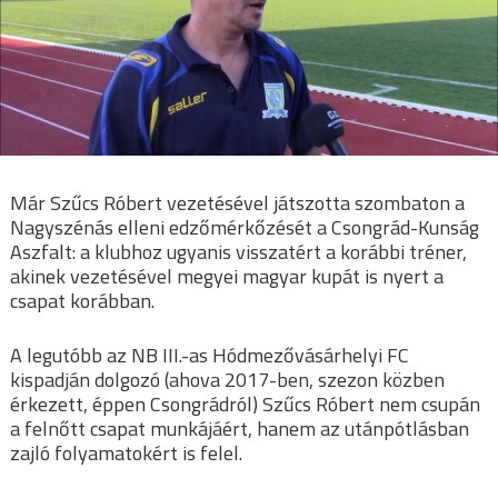
Már Szűcs Róbert vezetésével játszotta szombaton a
Nagyszénás elleni edzőmérkőzését a Csongrád-Kunság
Aszfalt: a klubhoz ugyanis visszatért a korábbi tréner,
akinek vezetésével megyei magyar kupát is nyert a
csapat korábban.
A legutóbb az NB III.-as Hódmezővásárhelyi FC
kispadján dolgozó (ahova 2017-ben, szezon közben
érkezett, éppen Csongrádról) Szűcs Róbert nem csupán
a felnőtt csapat munkájáért, hanem az utánpótlásban
zajló folyamatokért is felel.