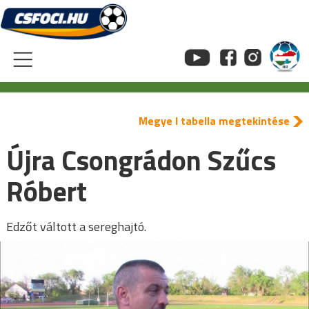
Skip
to
content
Megye I tabella megtekintése
Újra Csongrádon Szűcs
Róbert
Edzőt váltott a sereghajtó.