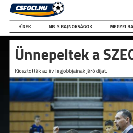
Skip
to
content
HÍREK
NB-S BAJNOKSÁGOK
MEGYEI B
Ünnepeltek a SZE
Kiosztották az év legjobbjainak járó díjat.