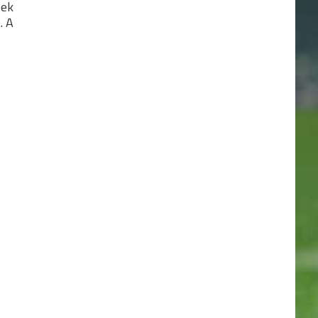
tek
20.
MAJOSI SE
14
. A