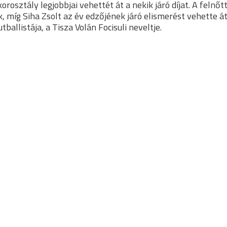
rosztály legjobbjai vehettét át a nekik járó díjat. A felnőt
, míg Siha Zsolt az év edzőjének járó elismerést vehette át
tballistája, a Tisza Volán Focisuli neveltje.