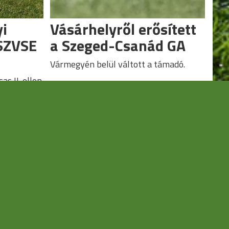
yi
Vásárhelyről erősített
SZVSE
a Szeged-Csanád GA
Vármegyén belül váltott a támadó.
as II. ellen.