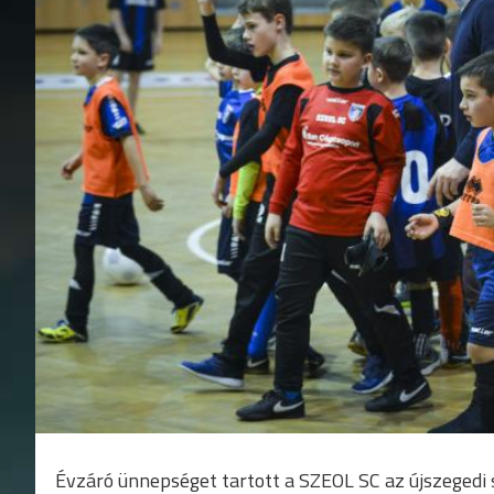
Évzáró ünnepséget tartott a SZEOL SC az újszegedi 