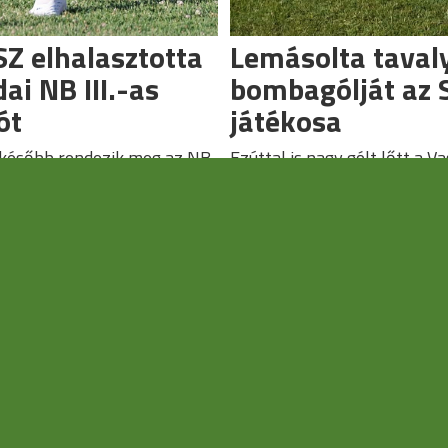
Z elhalasztotta
Lemásolta taval
dai NB III.-as
bombagólját az 
ót
játékosa
 később rendezik meg az NB
Ezúttal is nagy gólt lőtt a Vas
 fordulóját.