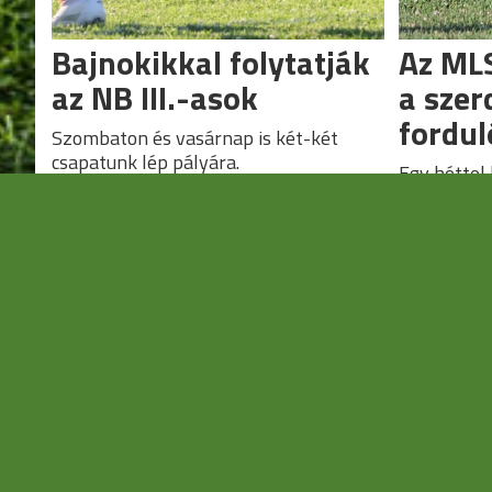
Bajnokikkal folytatják
Az MLS
az NB III.-asok
a szer
fordul
Szombaton és vasárnap is két-két
csapatunk lép pályára.
Egy héttel
III. második