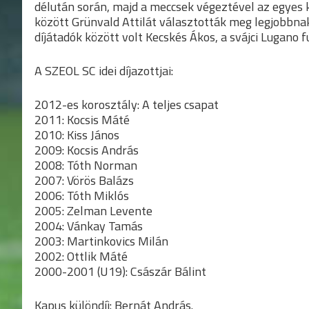
délután során, majd a meccsek végeztével az egyes ko
között Grünvald Attilát választották meg legjobbnak
díjátadók között volt Kecskés Ákos, a svájci Lugano fu
A SZEOL SC idei díjazottjai:
2012-es korosztály: A teljes csapat
2011: Kocsis Máté
2010: Kiss János
2009: Kocsis András
2008: Tóth Norman
2007: Vörös Balázs
2006: Tóth Miklós
2005: Zelman Levente
2004: Vánkay Tamás
2003: Martinkovics Milán
2002: Ottlik Máté
2000-2001 (U19): Császár Bálint
Kapus különdíj: Bernát András.