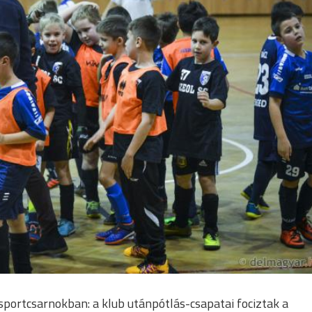
sportcsarnokban: a klub utánpótlás-csapatai fociztak a