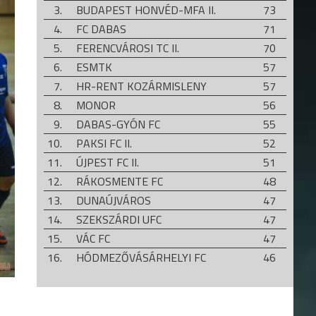
3.
BUDAPEST HONVÉD-MFA II.
73
4.
FC DABAS
71
5.
FERENCVÁROSI TC II.
70
6.
ESMTK
57
7.
HR-RENT KOZÁRMISLENY
57
8.
MONOR
56
9.
DABAS-GYÓN FC
55
10.
PAKSI FC II.
52
11.
ÚJPEST FC II.
51
12.
RÁKOSMENTE FC
48
13.
DUNAÚJVÁROS
47
14.
SZEKSZÁRDI UFC
47
15.
VÁC FC
47
16.
HÓDMEZŐVÁSÁRHELYI FC
46
17.
KÖRÖSLADÁNYI MSK
40
18.
TAKSONY SE
32
19.
SZEGEDI VSE
24