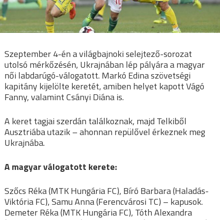
Szeptember 4-én a világbajnoki selejtező-sorozat
utolsó mérkőzésén, Ukrajnában lép pályára a magyar
női labdarúgó-válogatott. Markó Edina szövetségi
kapitány kijelölte keretét, amiben helyet kapott Vágó
Fanny, valamint Csányi Diána is.
A keret tagjai szerdán találkoznak, majd Telkiből
Ausztriába utazik – ahonnan repülővel érkeznek meg
Ukrajnába.
A magyar válogatott kerete:
Szőcs Réka (MTK Hungária FC), Bíró Barbara (Haladás-
Viktória FC), Samu Anna (Ferencvárosi TC) – kapusok.
Demeter Réka (MTK Hungária FC), Tóth Alexandra