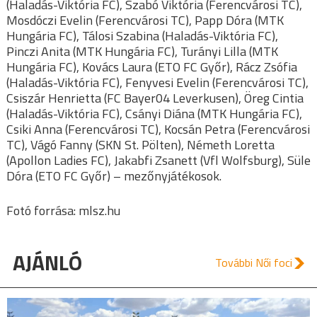
(Haladás-Viktória FC), Szabó Viktória (Ferencvárosi TC),
Mosdóczi Evelin (Ferencvárosi TC), Papp Dóra (MTK
Hungária FC), Tálosi Szabina (Haladás-Viktória FC),
Pinczi Anita (MTK Hungária FC), Turányi Lilla (MTK
Hungária FC), Kovács Laura (ETO FC Győr), Rácz Zsófia
(Haladás-Viktória FC), Fenyvesi Evelin (Ferencvárosi TC),
Csiszár Henrietta (FC Bayer04 Leverkusen), Öreg Cintia
(Haladás-Viktória FC), Csányi Diána (MTK Hungária FC),
Csiki Anna (Ferencvárosi TC), Kocsán Petra (Ferencvárosi
TC), Vágó Fanny (SKN St. Pölten), Németh Loretta
(Apollon Ladies FC), Jakabfi Zsanett (Vfl Wolfsburg), Süle
Dóra (ETO FC Győr) – mezőnyjátékosok.
Fotó forrása: mlsz.hu
AJÁNLÓ
További Női foci