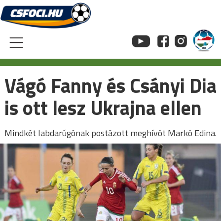
Skip
to
content
Vágó Fanny és Csányi Dia
is ott lesz Ukrajna ellen
Mindkét labdarúgónak postázott meghívót Markó Edina.