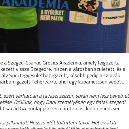
be a Szeged-Csanád Grosics Akadémia, amely leigazolta
kezett vissza Szegedre, hiszen a városban született, és a
rály Sportegyesülethez igazolt, később pedig a szlovák
uárban igazolt Fehérvárra, ahol egy kupameccsen védett.
át, ezért várhatóan a tavaszi szezon során nem lesz bevethet
etése. Örülünk, hogy Dani személyében egy fiatal, szegedi
-Csanád GA honlapján Germán Tamás, klubmenedzser.
a pillanatot! Hosszú időt töltöttem távol. Hét év alatt
va szeretnék sikereket és minél több győzelmet elérni