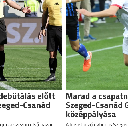
debütálás előtt
Marad a csapatn
Szeged-Csanád
Szeged-Csanád 
középpályása
jön a szezon első hazai
A következő évben is Szeged