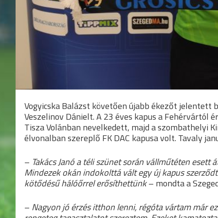
Vogyicska Balázst követően újabb ékezőt jelentett 
Veszelinov Dánielt. A 23 éves kapus a Fehérvártól ér
Tisza Volánban nevelkedett, majd a szombathelyi Ki
élvonalban szereplő FK DAC kapusa volt. Tavaly jan
–
Takács Janó a téli szünet során vállműtéten esett 
Mindezek okán indokolttá vált egy új kapus szerződt
kötődésű hálóőrrel erősíthettünk
– mondta a Szeged
–
Nagyon jó érzés itthon lenni, régóta vártam már ezt 
rengeteg tapasztalatot szereztem. Ezeket kamatoztat