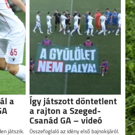
ál a
Így játszott döntetlent
GA
a rajton a Szeged-
Csanád GA – videó
en játszik.
Összefoglaló az idény első bajnokijáról.