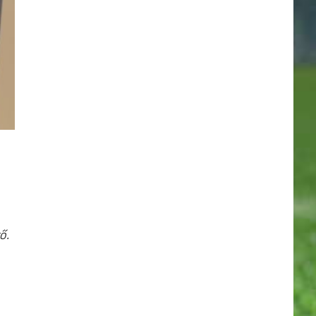
19.
KOLORCITY KAZINCBARCIKA
33
20.
DEAC
23
ő.