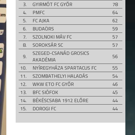
3.
GYIRMÓT FC GYŐR
78
4.
PMFC
64
5.
FC AJKA
62
6.
BUDAÖRS
59
7.
SZOLNOKI MÁV FC
57
8.
SOROKSÁR SC
57
SZEGED-CSANÁD GROSICS
9.
56
AKADÉMIA
10.
NYÍREGYHÁZA SPARTACUS FC
55
11.
SZOMBATHELYI HALADÁS
54
12.
WKW ETO FC GYŐR
46
13.
BFC SIÓFOK
45
14.
BÉKÉSCSABA 1912 ELŐRE
44
15.
DOROGI FC
44
16.
SZENTLŐRINC
42
17.
AQVITAL FC CSÁKVÁR
38
18.
KAPOSVÁRI RÁKÓCZI FC
33