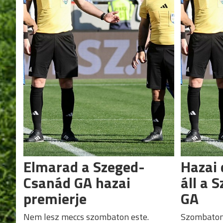
Elmarad a Szeged-
Hazai 
Csanád GA hazai
áll a 
premierje
GA
Nem lesz meccs szombaton este.
Szombaton 