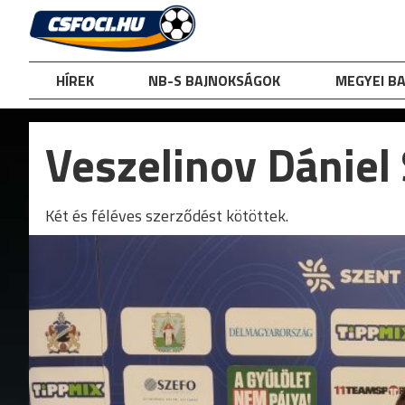
Skip
to
content
HÍREK
NB-S BAJNOKSÁGOK
MEGYEI B
Veszelinov Dániel
Két és féléves szerződést kötöttek.