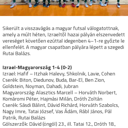
Sikerült a visszavágás a magyar futsal válogatottnak,
amely a múlt héten, Izraeltől hazai pályán elszenvedett
vereséget követően ezúttal idegenben 4–1-re győzte le
ellenfelét. A magyar csapatban pályára lépett a szegedi
Rutai Balázs.
Izrael-Magyarország 1-4 (0-2)
Izrael: Hafif – Itzhak Halevy, Shkolnik, Lavie, Cohen
Cserék: Biton, Diedunov, Buda, Bar-El, Ben Zion,
Goldstein, Noyman, Dahadi, Jubran
Magyarország: Alasztics Marcell – Horváth Norbert,
Komáromi Péter, Hajmási Milán, Dróth Zoltán
Cserék: Sásdi Bálint, Dávid Richárd, Horváth Szabolcs,
Nagy Imre, Tatai József, Vas Ádám, Rábl János, Pál
Patrik, Rutai Balázs
Gólszerzők: Dávid (öngól) 23., ill. Tatai 12., Dróth 18.,