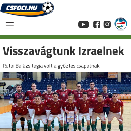
Skip
to
content
Visszavágtunk Izraelnek
Rutai Balázs tagja volt a győztes csapatnak.