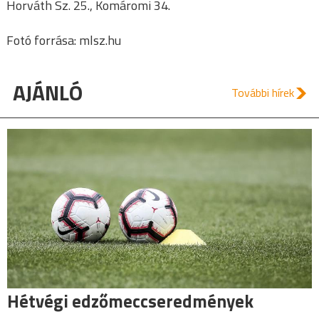
Horváth Sz. 25., Komáromi 34.
Fotó forrása: mlsz.hu
AJÁNLÓ
További hírek
Hétvégi edzőmeccseredmények