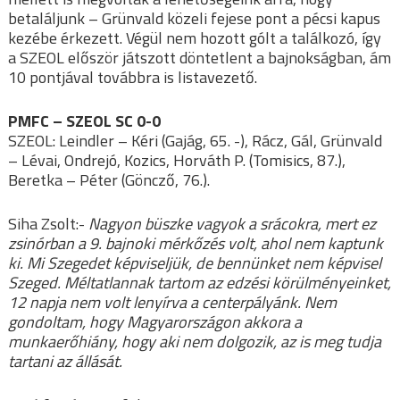
betaláljunk – Grünvald közeli fejese pont a pécsi kapus
kezébe érkezett. Végül nem hozott gólt a találkozó, így
a SZEOL először játszott döntetlent a bajnokságban, ám
10 pontjával továbbra is listavezető.
PMFC – SZEOL SC 0-0
SZEOL: Leindler – Kéri (Gajág, 65. -), Rácz, Gál, Grünvald
– Lévai, Ondrejó, Kozics, Horváth P. (Tomisics, 87.),
Beretka – Péter (Göncző, 76.).
Siha Zsolt:-
Nagyon büszke vagyok a srácokra, mert ez
zsinórban a 9. bajnoki mérkőzés volt, ahol nem kaptunk
ki. Mi Szegedet képviseljük, de bennünket nem képvisel
Szeged. Méltatlannak tartom az edzési körülményeinket,
12 napja nem volt lenyírva a centerpályánk. Nem
gondoltam, hogy Magyarországon akkora a
munkaerőhiány, hogy aki nem dolgozik, az is meg tudja
tartani az állását.