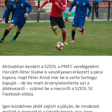
Aktívabban kezdett a SZEOL a PMFC vendégeként:
Horváth Péter lövése is veszélyesen érkezett a pécsi
kapura, majd Péter Antal már be is vette Somogyi
kapuját – de les miatt érvénytelenítette azt a
játékvezető – számol be a meccsről a SZEOL SC
Facebook-oldala.
Igen küzdelmes játék zajlott a pályán, de mindezek
mellett is megvoltak a lehetőségeink arra, hogy