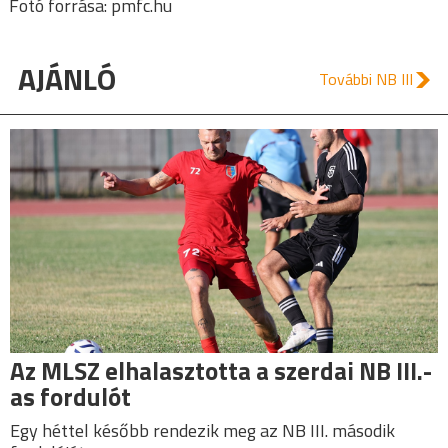
Fotó forrása: pmfc.hu
AJÁNLÓ
További NB III
Az MLSZ elhalasztotta a szerdai NB III.-
as fordulót
Egy héttel később rendezik meg az NB III. második