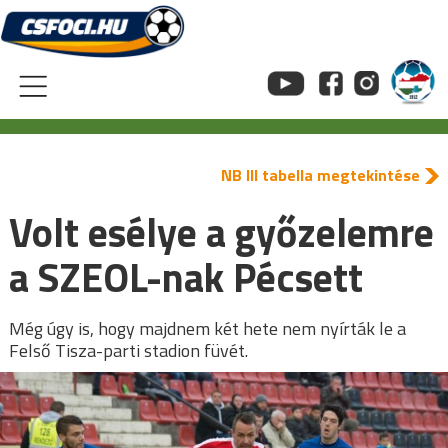
Skip
to
content
NB III tabella megtekintése
Volt esélye a győzelemre
a SZEOL-nak Pécsett
Még úgy is, hogy majdnem két hete nem nyírták le a
Felső Tisza-parti stadion füvét.