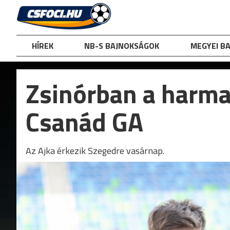
Skip
to
content
HÍREK
NB-S BAJNOKSÁGOK
MEGYEI B
Zsinórban a harma
Csanád GA
Az Ajka érkezik Szegedre vasárnap.