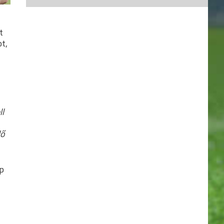
17.
AQVITAL FC CSÁKVÁR
38
18.
KAPOSVÁRI RÁKÓCZI FC
33
t
19.
KOLORCITY KAZINCBARCIKA
33
t,
20.
DEAC
23
ll
lő
ap