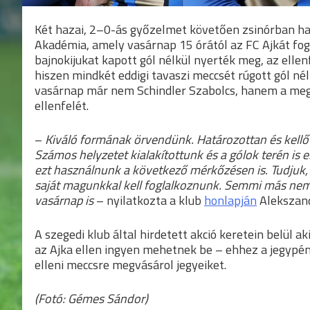
Két hazai, 2–0-ás győzelmet követően zsinórban ha
Akadémia, amely vasárnap 15 órától az FC Ajkát fog
bajnokijukat kapott gól nélkül nyerték meg, az ellen
hiszen mindkét eddigi tavaszi meccsét rúgott gól nélk
vasárnap már nem Schindler Szabolcs, hanem a megbí
ellenfelét.
–
Kiváló formának örvendünk. Határozottan és kellő 
Számos helyzetet kialakítottunk és a gólok terén is 
ezt használnunk a következő mérkőzésen is. Tudjuk, h
saját magunkkal kell foglalkoznunk. Semmi más nem l
vasárnap is
– nyilatkozta a klub
honlapján
Alekszand
A szegedi klub által hirdetett akció keretein belül a
az Ajka ellen ingyen mehetnek be – ehhez a jegypén
elleni meccsre megvásárol jegyeiket.
(Fotó: Gémes Sándor)