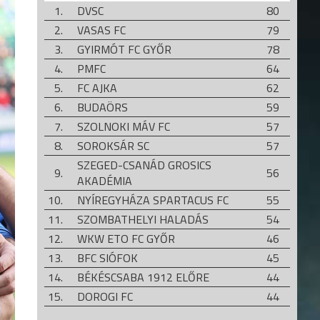
1.
DVSC
80
2.
VASAS FC
79
3.
GYIRMÓT FC GYŐR
78
4.
PMFC
64
5.
FC AJKA
62
6.
BUDAÖRS
59
7.
SZOLNOKI MÁV FC
57
8.
SOROKSÁR SC
57
SZEGED-CSANÁD GROSICS
9.
56
AKADÉMIA
10.
NYÍREGYHÁZA SPARTACUS FC
55
11.
SZOMBATHELYI HALADÁS
54
12.
WKW ETO FC GYŐR
46
13.
BFC SIÓFOK
45
14.
BÉKÉSCSABA 1912 ELŐRE
44
15.
DOROGI FC
44
16.
SZENTLŐRINC
42