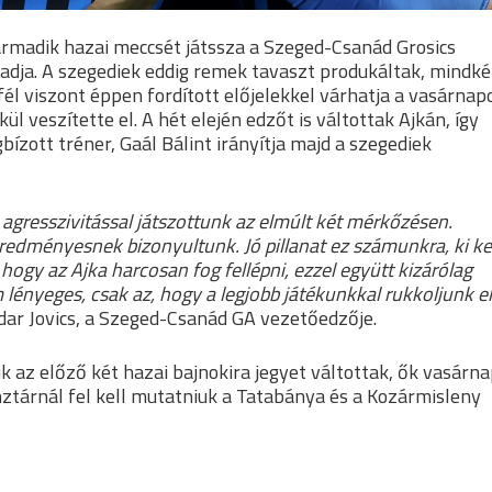
rmadik hazai meccsét játssza a Szeged-Csanád Grosics
adja. A szegediek eddig remek tavaszt produkáltak, mindké
fél viszont éppen fordított előjelekkel várhatja a vasárnapo
ül veszítette el. A hét elején edzőt is váltottak Ajkán, így
zott tréner, Gaál Bálint irányítja majd a szegediek
agresszivitással játszottunk az elmúlt két mérkőzésen.
eredményesnek bizonyultunk. Jó pillanat ez számunkra, ki ke
ogy az Ajka harcosan fog fellépni, ezzel együtt kizárólag
ényeges, csak az, hogy a legjobb játékunkkal rukkoljunk e
ar Jovics, a Szeged-Csanád GA vezetőedzője.
kik az előző két hazai bajnokira jegyet váltottak, ők vasárn
ztárnál fel kell mutatniuk a Tatabánya és a Kozármisleny