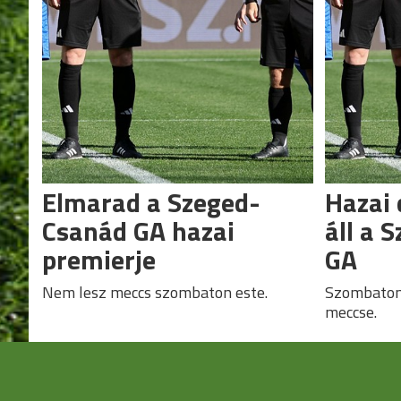
Elmarad a Szeged-
Hazai 
Csanád GA hazai
áll a 
premierje
GA
Nem lesz meccs szombaton este.
Szombaton 
meccse.