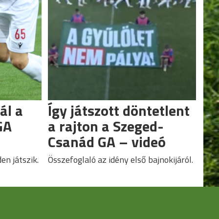
ál a
Így játszott döntetlent
GA
a rajton a Szeged-
Csanád GA – videó
en játszik.
Összefoglaló az idény első bajnokijáról.