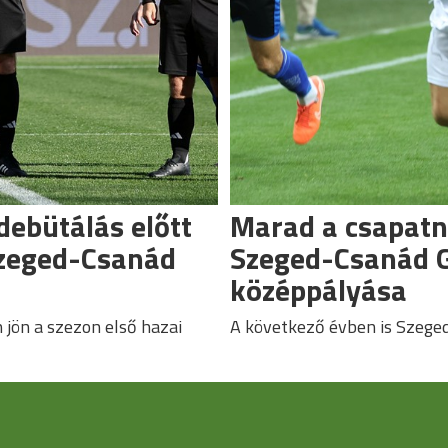
debütálás előtt
Marad a csapatn
Szeged-Csanád
Szeged-Csanád 
középpályása
jön a szezon első hazai
A következő évben is Szeged